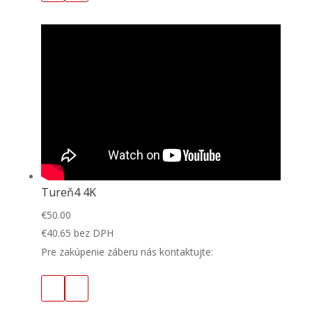
Tureň4 4K
€
50.00
€
40.65
bez DPH
Pre zakúpenie záberu nás kontaktujte: