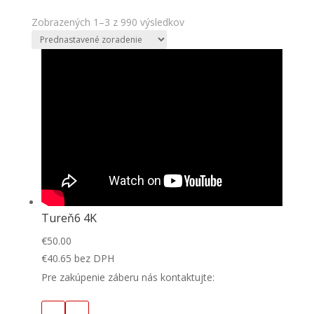
Zobrazených 1–3 z 990 výsledkov
Tureň6 4K
€
50.00
€
40.65
bez DPH
Pre zakúpenie záberu nás kontaktujte: