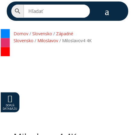
Domov
/
Slovensko
/
Západné
Slovensko
/
Miloslavov
/ Miloslavov4 4K

DOPLŇ
DATABÁZU