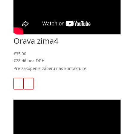
Orava zima4
€
35.00
€
28.46
bez DPH
Pre zakúpenie záberu nás kontaktujte: