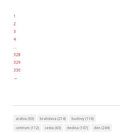
1
2
3
4
…
328
329
330
→
arabia
(63)
bratislava
(214)
budovy
(116)
centrum
(112)
cesta
(63)
dedina
(107)
den
(249)