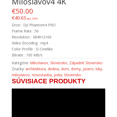
Miloslavov4 4K
€
50.00
€
40.65
bez DPH
Dron : DJI Phantom4 PRO
Frame Rate : 50
Resolution : 3840×2160
Video Encoding : mp4
Color Profile : D-Cinelike
Bitrate : 100 MB/s
Kategórie:
Miloslavov
,
Slovensko
,
Západné Slovensko
Značky:
architektura
,
dedina
,
dom
,
domy
,
jazero
,
luky
,
miloslavov
,
novostavba
,
polia
,
Slovensko
SÚVISIACE PRODUKTY