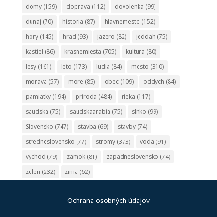
domy
(159)
doprava
(112)
dovolenka
(99)
dunaj
(70)
historia
(87)
hlavnemesto
(152)
hory
(145)
hrad
(93)
jazero
(82)
jeddah
(75)
kastiel
(86)
krasnemiesta
(705)
kultura
(80)
lesy
(161)
leto
(173)
ludia
(84)
mesto
(310)
morava
(57)
more
(85)
obec
(109)
oddych
(84)
pamiatky
(194)
priroda
(484)
rieka
(117)
saudska
(75)
saudskaarabia
(75)
slnko
(99)
Slovensko
(747)
stavba
(69)
stavby
(74)
stredneslovensko
(77)
stromy
(373)
voda
(91)
vychod
(79)
zamok
(81)
zapadneslovensko
(74)
zelen
(232)
zima
(62)
Ochrana osobných údajov