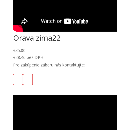
Orava zima22
€
35.00
€
28.46
bez DPH
Pre zakúpenie záberu nás kontaktujte: