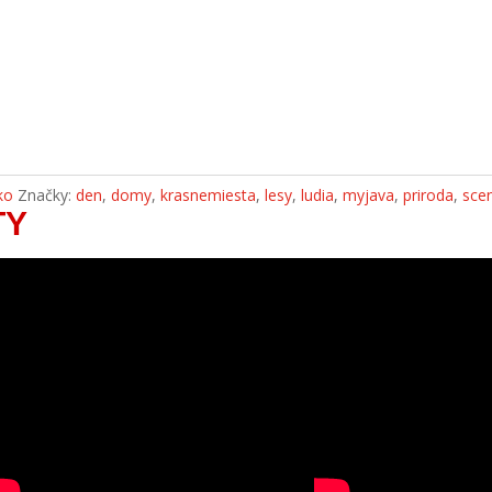
ko
Značky:
den
,
domy
,
krasnemiesta
,
lesy
,
ludia
,
myjava
,
priroda
,
sce
TY