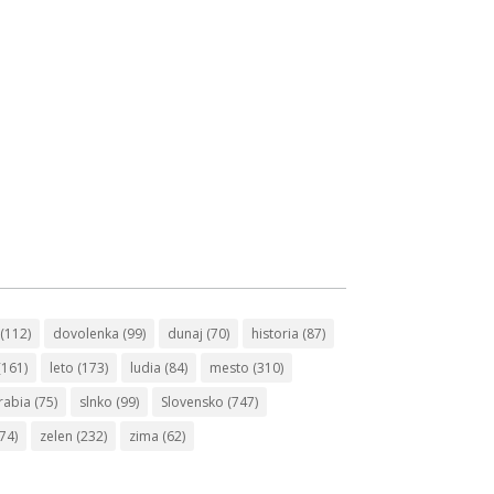
(112)
dovolenka
(99)
dunaj
(70)
historia
(87)
(161)
leto
(173)
ludia
(84)
mesto
(310)
rabia
(75)
slnko
(99)
Slovensko
(747)
74)
zelen
(232)
zima
(62)