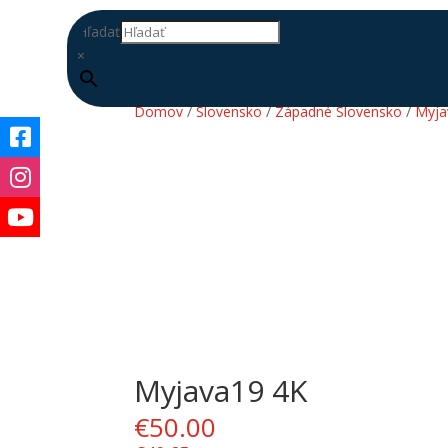
Hľadať
×
Domov
/
Slovensko
/
Západné Slovensko
/
Myja
Myjava19 4K
DOPLŇ
DATABÁZU
€
50.00