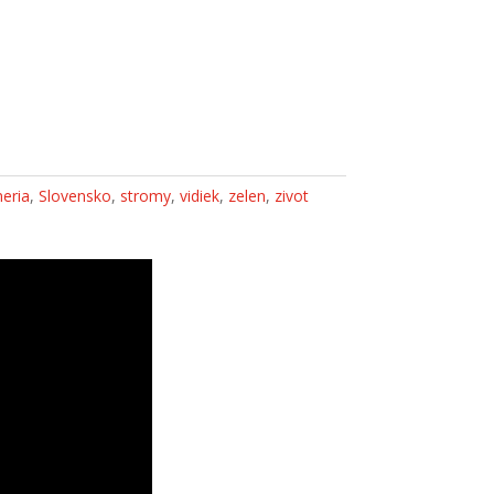
neria
,
Slovensko
,
stromy
,
vidiek
,
zelen
,
zivot