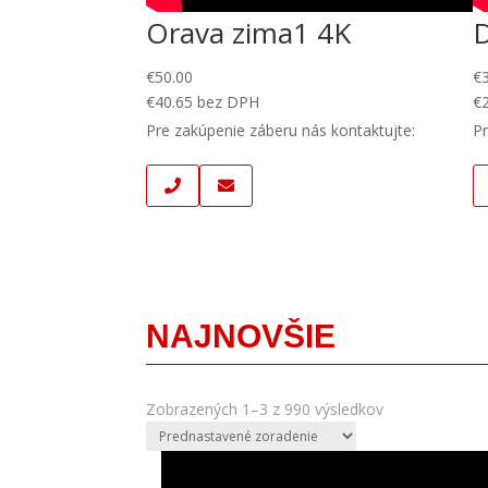
Orava zima1 4K
€
50.00
€
€
40.65
bez DPH
€
Pre zakúpenie záberu nás kontaktujte:
Pr
NAJNOVŠIE
Zobrazených 1–3 z 990 výsledkov