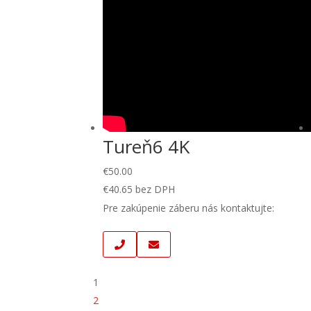
Tureň6 4K
€
50.00
€
40.65
bez DPH
Pre zakúpenie záberu nás kontaktujte:
1
2