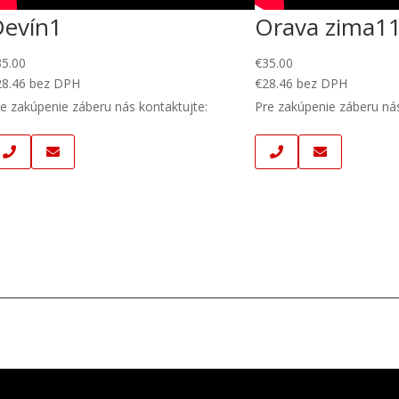
Devín1
Orava zima1
35.00
€
35.00
28.46
bez DPH
€
28.46
bez DPH
e zakúpenie záberu nás kontaktujte:
Pre zakúpenie záberu nás