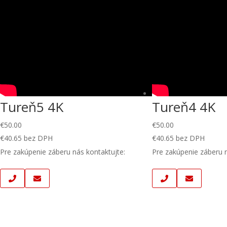
Tureň5 4K
Tureň4 4K
€
50.00
€
50.00
€
40.65
bez DPH
€
40.65
bez DPH
Pre zakúpenie záberu nás kontaktujte:
Pre zakúpenie záberu n