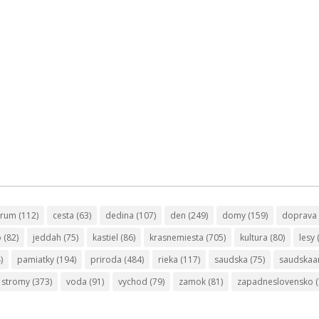
trum
(112)
cesta
(63)
dedina
(107)
den
(249)
domy
(159)
doprava
o
(82)
jeddah
(75)
kastiel
(86)
krasnemiesta
(705)
kultura
(80)
lesy
)
pamiatky
(194)
priroda
(484)
rieka
(117)
saudska
(75)
saudskaa
stromy
(373)
voda
(91)
vychod
(79)
zamok
(81)
zapadneslovensko
(