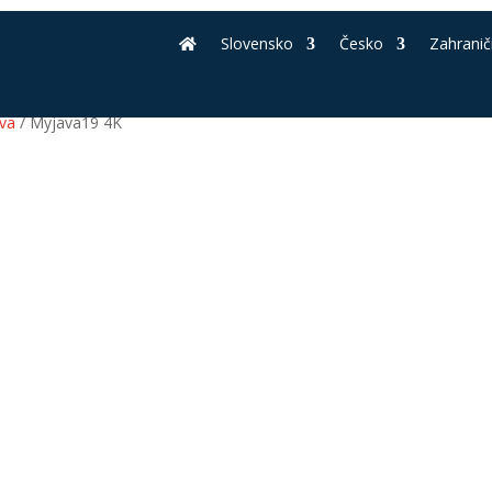
Slovensko
Česko
Zahranič
va
/ Myjava19 4K