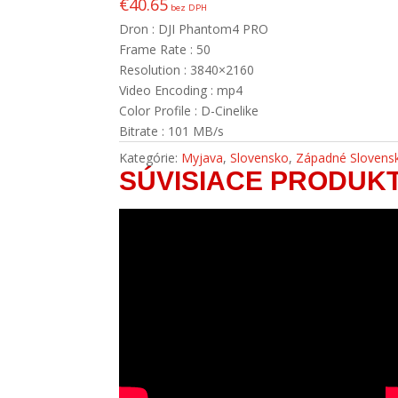
€
40.65
bez DPH
Dron : DJI Phantom4 PRO
Frame Rate : 50
Resolution : 3840×2160
Video Encoding : mp4
Color Profile : D-Cinelike
Bitrate : 101 MB/s
Kategórie:
Myjava
,
Slovensko
,
Západné Slovens
SÚVISIACE PRODUK