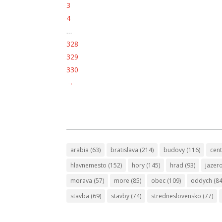
3
4
…
328
329
330
→
arabia
(63)
bratislava
(214)
budovy
(116)
cen
hlavnemesto
(152)
hory
(145)
hrad
(93)
jazer
morava
(57)
more
(85)
obec
(109)
oddych
(84
stavba
(69)
stavby
(74)
stredneslovensko
(77)