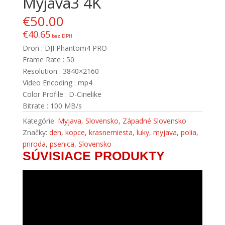
Myjava3 4K
€
50.00
€
40.65
bez DPH
Dron : DJI Phantom4 PRO
Frame Rate : 50
Resolution : 3840×2160
Video Encoding : mp4
Color Profile : D-Cinelike
Bitrate : 100 MB/s
Kategórie:
Myjava
,
Slovensko
,
Západné Slovensko
Značky:
den
,
kopce
,
krasnemiesta
,
luky
,
myjava
,
polia
,
priroda
,
psenica
,
Slovensko
SÚVISIACE PRODUKTY