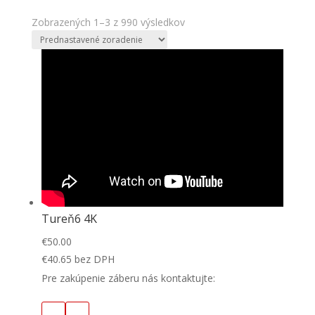
Zobrazených 1–3 z 990 výsledkov
Tureň6 4K
€
50.00
€
40.65
bez DPH
Pre zakúpenie záberu nás kontaktujte: