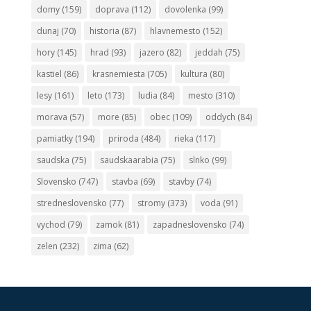
domy
(159)
doprava
(112)
dovolenka
(99)
dunaj
(70)
historia
(87)
hlavnemesto
(152)
hory
(145)
hrad
(93)
jazero
(82)
jeddah
(75)
kastiel
(86)
krasnemiesta
(705)
kultura
(80)
lesy
(161)
leto
(173)
ludia
(84)
mesto
(310)
morava
(57)
more
(85)
obec
(109)
oddych
(84)
pamiatky
(194)
priroda
(484)
rieka
(117)
saudska
(75)
saudskaarabia
(75)
slnko
(99)
Slovensko
(747)
stavba
(69)
stavby
(74)
stredneslovensko
(77)
stromy
(373)
voda
(91)
vychod
(79)
zamok
(81)
zapadneslovensko
(74)
zelen
(232)
zima
(62)