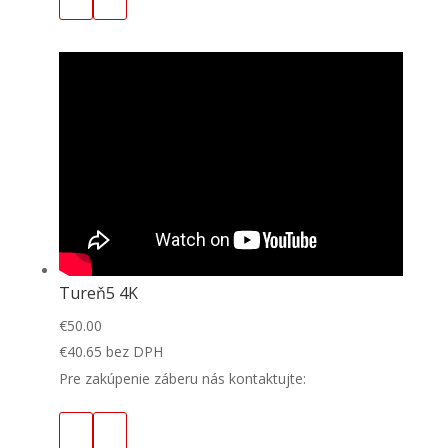
Tureň5 4K
€
50.00
€
40.65
bez DPH
Pre zakúpenie záberu nás kontaktujte: