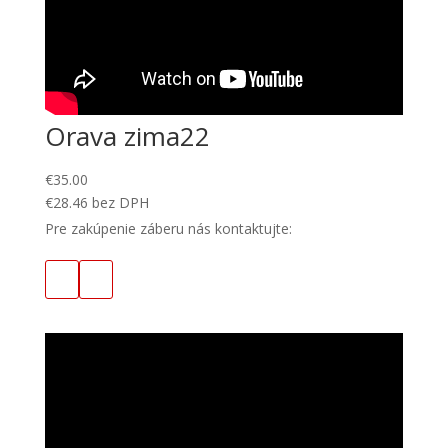
Orava zima22
€
35.00
€
28.46
bez DPH
Pre zakúpenie záberu nás kontaktujte: