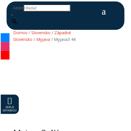
Hľadať
×
Domov
/
Slovensko
/
Západné
Slovensko
/
Myjava
/ Myjava3 4K

DOPLŇ
DATABÁZU