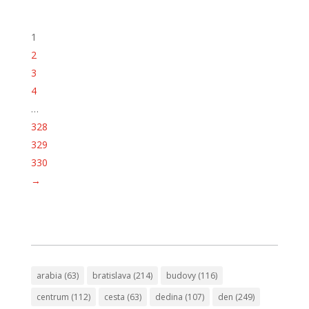
1
2
3
4
…
328
329
330
→
arabia
(63)
bratislava
(214)
budovy
(116)
centrum
(112)
cesta
(63)
dedina
(107)
den
(249)