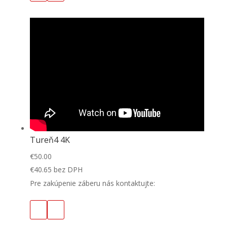
Tureň4 4K
€
50.00
€
40.65
bez DPH
Pre zakúpenie záberu nás kontaktujte: