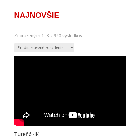
NAJNOVŠIE
Zobrazených 1–3 z 990 výsledkov
Tureň6 4K