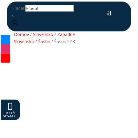
Hľadať
×
Domov
/
Slovensko
/
Západné
Slovensko
/
Šaštín
/ Šaštín4 4K

DOPLŇ
DATABÁZU