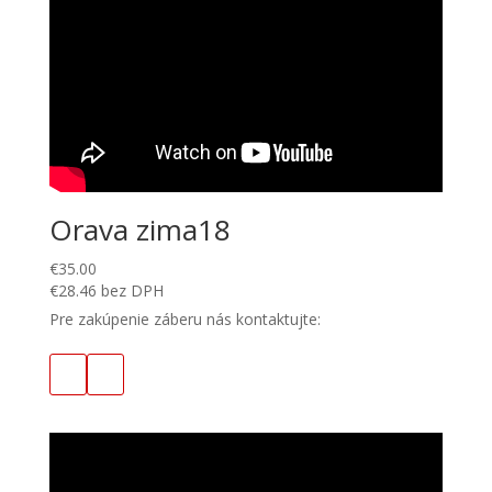
Orava zima18
€
35.00
€
28.46
bez DPH
Pre zakúpenie záberu nás kontaktujte: