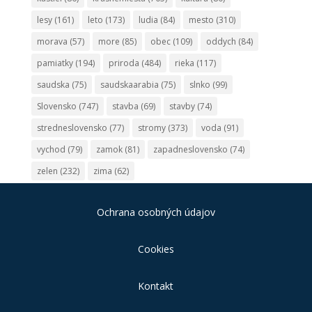
lesy
(161)
leto
(173)
ludia
(84)
mesto
(310)
morava
(57)
more
(85)
obec
(109)
oddych
(84)
pamiatky
(194)
priroda
(484)
rieka
(117)
saudska
(75)
saudskaarabia
(75)
slnko
(99)
Slovensko
(747)
stavba
(69)
stavby
(74)
stredneslovensko
(77)
stromy
(373)
voda
(91)
vychod
(79)
zamok
(81)
zapadneslovensko
(74)
zelen
(232)
zima
(62)
Ochrana osobných údajov
Cookies
Kontakt