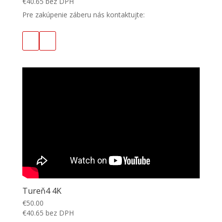
€
40.65
bez DPH
Pre zakúpenie záberu nás kontaktujte:
Tureň4 4K
€
50.00
€
40.65
bez DPH