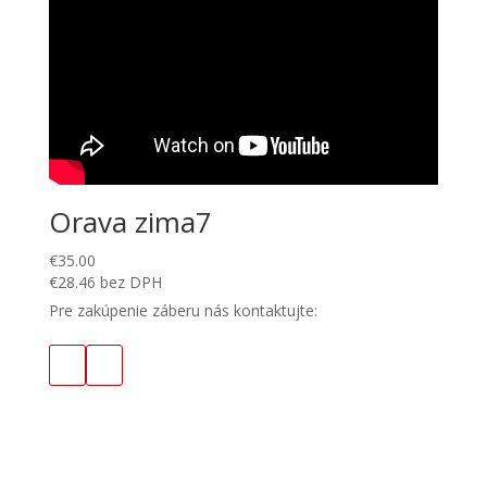
Orava zima7
€
35.00
€
28.46
bez DPH
Pre zakúpenie záberu nás kontaktujte: