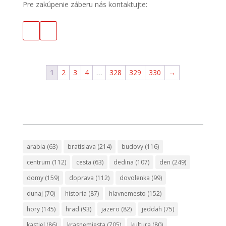
Pre zakúpenie záberu nás kontaktujte:
1
2
3
4
…
328
329
330
→
arabia
(63)
bratislava
(214)
budovy
(116)
centrum
(112)
cesta
(63)
dedina
(107)
den
(249)
domy
(159)
doprava
(112)
dovolenka
(99)
dunaj
(70)
historia
(87)
hlavnemesto
(152)
hory
(145)
hrad
(93)
jazero
(82)
jeddah
(75)
kastiel
(86)
krasnemiesta
(705)
kultura
(80)