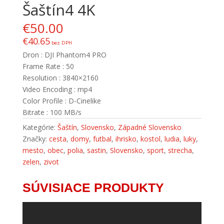
Šaštín4 4K
€
50.00
€
40.65
bez DPH
Dron : DJI Phantom4 PRO
Frame Rate : 50
Resolution : 3840×2160
Video Encoding : mp4
Color Profile : D-Cinelike
Bitrate : 100 MB/s
Kategórie:
Šaštín
,
Slovensko
,
Západné Slovensko
Značky:
cesta
,
domy
,
futbal
,
ihrisko
,
kostol
,
ludia
,
luky
,
mesto
,
obec
,
polia
,
sastin
,
Slovensko
,
sport
,
strecha
,
zelen
,
zivot
SÚVISIACE PRODUKTY