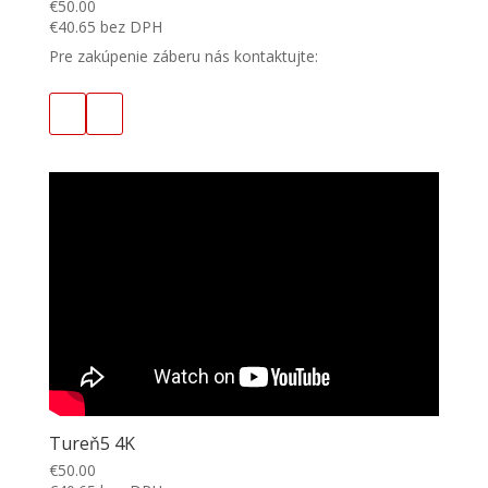
€
50.00
€
40.65
bez DPH
Pre zakúpenie záberu nás kontaktujte:
Tureň5 4K
€
50.00