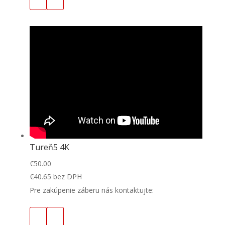
Tureň5 4K
€
50.00
€
40.65
bez DPH
Pre zakúpenie záberu nás kontaktujte: