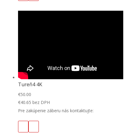
Tureň4 4K
€
50.00
€
40.65
bez DPH
Pre zakúpenie záberu nás kontaktujte: