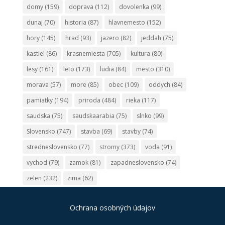
domy
(159)
doprava
(112)
dovolenka
(99)
dunaj
(70)
historia
(87)
hlavnemesto
(152)
hory
(145)
hrad
(93)
jazero
(82)
jeddah
(75)
kastiel
(86)
krasnemiesta
(705)
kultura
(80)
lesy
(161)
leto
(173)
ludia
(84)
mesto
(310)
morava
(57)
more
(85)
obec
(109)
oddych
(84)
pamiatky
(194)
priroda
(484)
rieka
(117)
saudska
(75)
saudskaarabia
(75)
slnko
(99)
Slovensko
(747)
stavba
(69)
stavby
(74)
stredneslovensko
(77)
stromy
(373)
voda
(91)
vychod
(79)
zamok
(81)
zapadneslovensko
(74)
zelen
(232)
zima
(62)
Ochrana osobných údajov