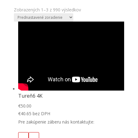
Zobrazených 1–3 z 990 výsledkov
Tureň6 4K
€
50.00
€
40.65
bez DPH
Pre zakúpenie záberu nás kontaktujte: