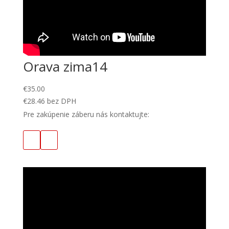
Orava zima14
€
35.00
€
28.46
bez DPH
Pre zakúpenie záberu nás kontaktujte: