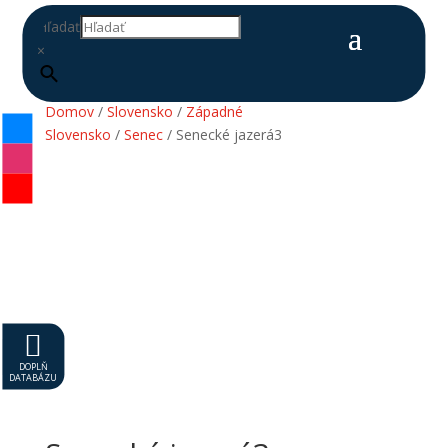
Hľadať
×
Domov
/
Slovensko
/
Západné
Slovensko
/
Senec
/ Senecké jazerá3

DOPLŇ
DATABÁZU