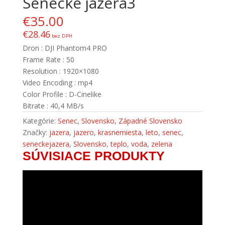
Senecké jazerá3
€
35.00
€
28.46
bez DPH
Dron : DJI Phantom4 PRO
Frame Rate : 50
Resolution : 1920×1080
Video Encoding : mp4
Color Profile : D-Cinelike
Bitrate : 40,4 MB/s
Kategórie:
Senec
,
Slovensko
,
Západné Slovensko
Značky:
jazera
,
jazero
,
krasnemiesta
,
leto
,
senec
,
seneckejazera
,
Slovensko
,
teplo
,
voda
,
zelena
SÚVISIACE PRODUKTY