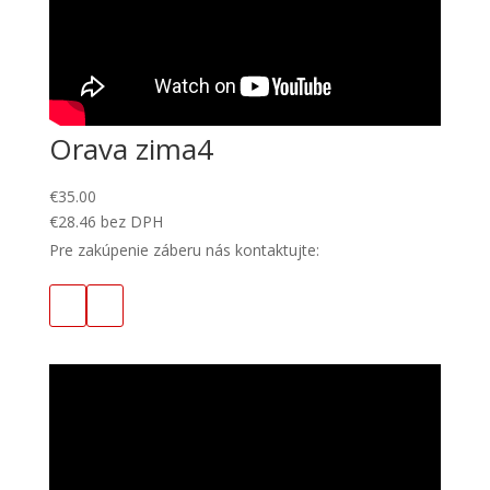
Orava zima4
€
35.00
€
28.46
bez DPH
Pre zakúpenie záberu nás kontaktujte: