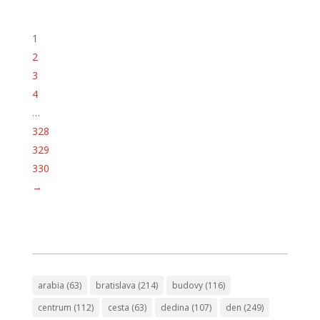
1
2
3
4
…
328
329
330
→
arabia
(63)
bratislava
(214)
budovy
(116)
centrum
(112)
cesta
(63)
dedina
(107)
den
(249)