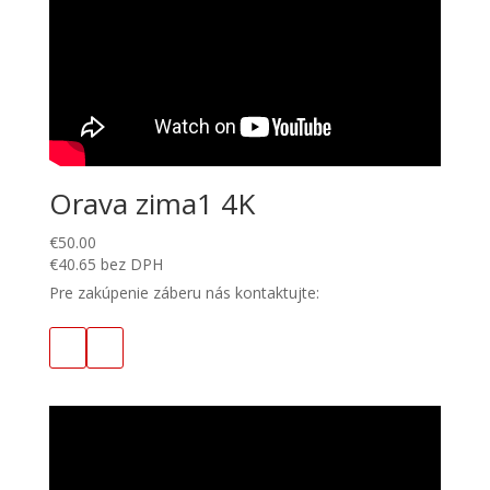
Orava zima1 4K
€
50.00
€
40.65
bez DPH
Pre zakúpenie záberu nás kontaktujte: