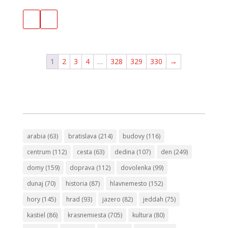
1
2
3
4
…
328
329
330
→
arabia
(63)
bratislava
(214)
budovy
(116)
centrum
(112)
cesta
(63)
dedina
(107)
den
(249)
domy
(159)
doprava
(112)
dovolenka
(99)
dunaj
(70)
historia
(87)
hlavnemesto
(152)
hory
(145)
hrad
(93)
jazero
(82)
jeddah
(75)
kastiel
(86)
krasnemiesta
(705)
kultura
(80)