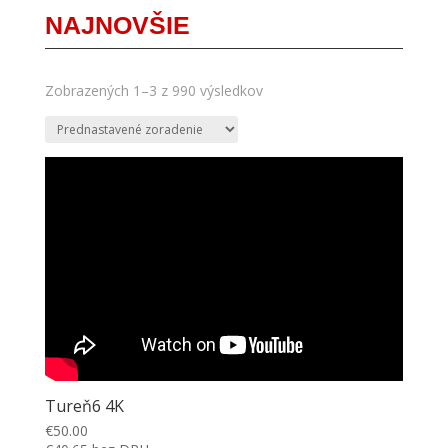
NAJNOVŠIE
Zobrazených 1–3 z 990 výsledkov
Tureň6 4K
€
50.00