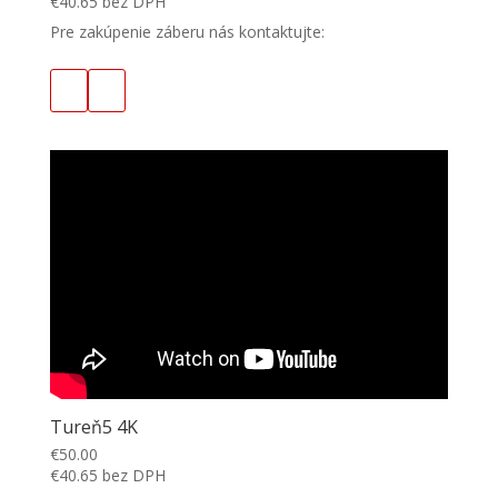
€
40.65
bez DPH
Pre zakúpenie záberu nás kontaktujte:
Tureň5 4K
€
50.00
€
40.65
bez DPH