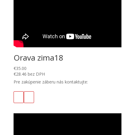
Orava zima18
€
35.00
€
28.46
bez DPH
Pre zakúpenie záberu nás kontaktujte: