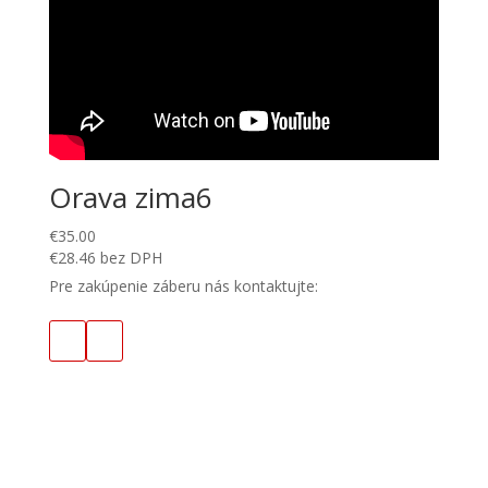
Orava zima6
€
35.00
€
28.46
bez DPH
Pre zakúpenie záberu nás kontaktujte: