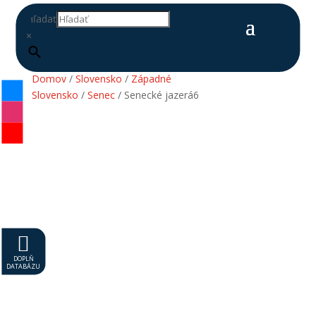
Hľadať
×
Domov
/
Slovensko
/
Západné
Slovensko
/
Senec
/ Senecké jazerá6

DOPLŇ
DATABÁZU