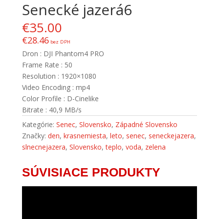
Senecké jazerá6
€
35.00
€
28.46
bez DPH
Dron : DJI Phantom4 PRO
Frame Rate : 50
Resolution : 1920×1080
Video Encoding : mp4
Color Profile : D-Cinelike
Bitrate : 40,9 MB/s
Kategórie:
Senec
,
Slovensko
,
Západné Slovensko
Značky:
den
,
krasnemiesta
,
leto
,
senec
,
seneckejazera
,
slnecnejazera
,
Slovensko
,
teplo
,
voda
,
zelena
SÚVISIACE PRODUKTY