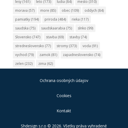
lesy
(161)
leto
(173)
ludia
(84)
mesto
(310)
morava
(57)
more
(85)
obec
(109)
oddych
(84)
pamiatky
(194)
priroda
(484)
rieka
(117)
saudska
(75)
saudskaarabia
(75)
slnko
(99)
Slovensko
(747)
stavba
(69)
stavby
(74)
stredneslovensko
(77)
stromy
(373)
voda
(91)
vychod
(79)
zamok
(81)
zapadneslovensko
(74)
zelen
(232)
zima
(62)
Ochrana osobných údajov
Cookies
Kontakt
Shdesign s.r.o
© 2026. Všetky práva vyhradené