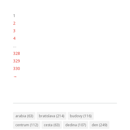
1
2
3
4
…
328
329
330
→
arabia
(63)
bratislava
(214)
budovy
(116)
centrum
(112)
cesta
(63)
dedina
(107)
den
(249)