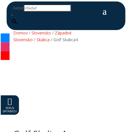
Hľadať
×
Domov
/
Slovensko
/
Západné
Slovensko
/
Skalica
/ Golf Skalica4

DOPLŇ
DATABÁZU