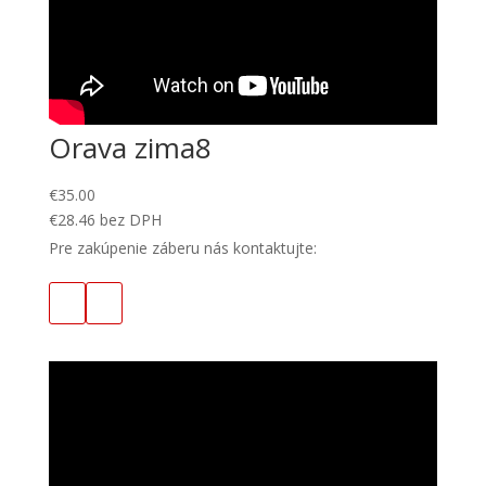
Orava zima8
€
35.00
€
28.46
bez DPH
Pre zakúpenie záberu nás kontaktujte: