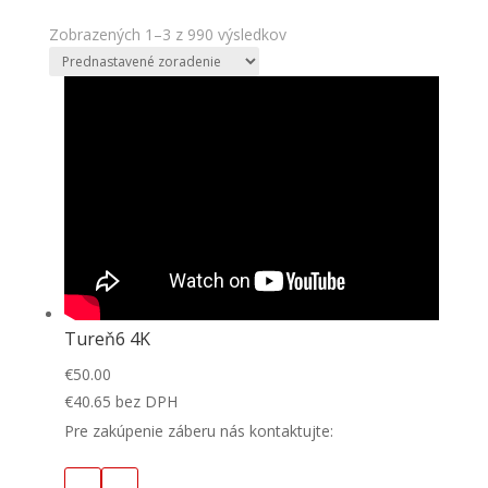
Zobrazených 1–3 z 990 výsledkov
Tureň6 4K
€
50.00
€
40.65
bez DPH
Pre zakúpenie záberu nás kontaktujte: