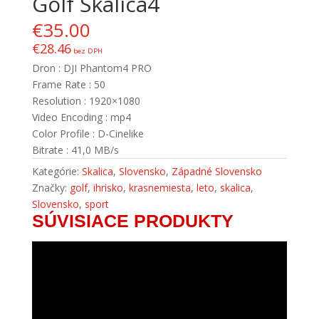
Golf Skalica4
€
35.00
€
28.46
bez DPH
Dron : DJI Phantom4 PRO
Frame Rate : 50
Resolution : 1920×1080
Video Encoding : mp4
Color Profile : D-Cinelike
Bitrate : 41,0 MB/s
Kategórie:
Skalica
,
Slovensko
,
Západné Slovensko
Značky:
golf
,
ihrisko
,
krasnemiesta
,
leto
,
skalica
,
Slovensko
,
sport
SÚVISIACE PRODUKTY