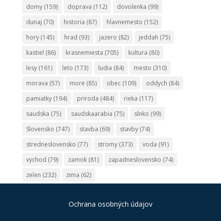
domy
(159)
doprava
(112)
dovolenka
(99)
dunaj
(70)
historia
(87)
hlavnemesto
(152)
hory
(145)
hrad
(93)
jazero
(82)
jeddah
(75)
kastiel
(86)
krasnemiesta
(705)
kultura
(80)
lesy
(161)
leto
(173)
ludia
(84)
mesto
(310)
morava
(57)
more
(85)
obec
(109)
oddych
(84)
pamiatky
(194)
priroda
(484)
rieka
(117)
saudska
(75)
saudskaarabia
(75)
slnko
(99)
Slovensko
(747)
stavba
(69)
stavby
(74)
stredneslovensko
(77)
stromy
(373)
voda
(91)
vychod
(79)
zamok
(81)
zapadneslovensko
(74)
zelen
(232)
zima
(62)
Ochrana osobných údajov