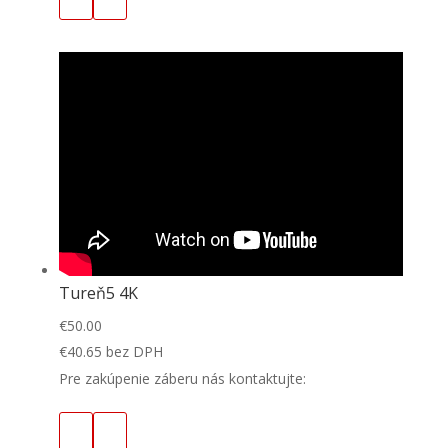
Tureň5 4K
€
50.00
€
40.65
bez DPH
Pre zakúpenie záberu nás kontaktujte: