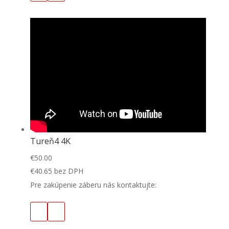
Tureň4 4K
€
50.00
€
40.65
bez DPH
Pre zakúpenie záberu nás kontaktujte: