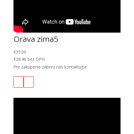
Orava zima5
€
35.00
€
28.46
bez DPH
Pre zakúpenie záberu nás kontaktujte: