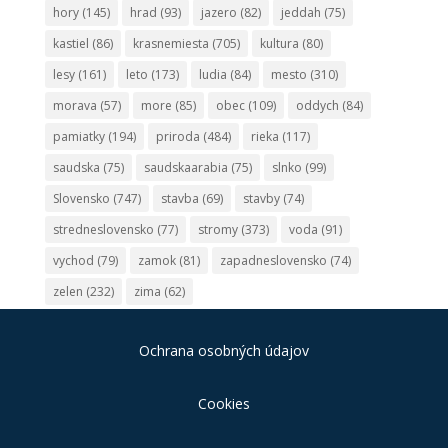
hory
(145)
hrad
(93)
jazero
(82)
jeddah
(75)
kastiel
(86)
krasnemiesta
(705)
kultura
(80)
lesy
(161)
leto
(173)
ludia
(84)
mesto
(310)
morava
(57)
more
(85)
obec
(109)
oddych
(84)
pamiatky
(194)
priroda
(484)
rieka
(117)
saudska
(75)
saudskaarabia
(75)
slnko
(99)
Slovensko
(747)
stavba
(69)
stavby
(74)
stredneslovensko
(77)
stromy
(373)
voda
(91)
vychod
(79)
zamok
(81)
zapadneslovensko
(74)
zelen
(232)
zima
(62)
Ochrana osobných údajov
Cookies