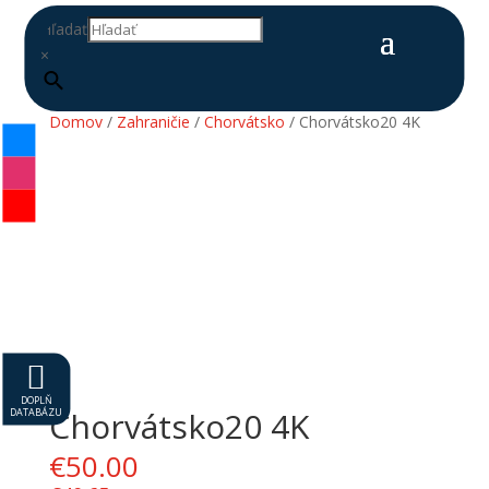
Hľadať
×
Domov
/
Zahraničie
/
Chorvátsko
/ Chorvátsko20 4K

DOPLŇ
DATABÁZU
Chorvátsko20 4K
€
50.00