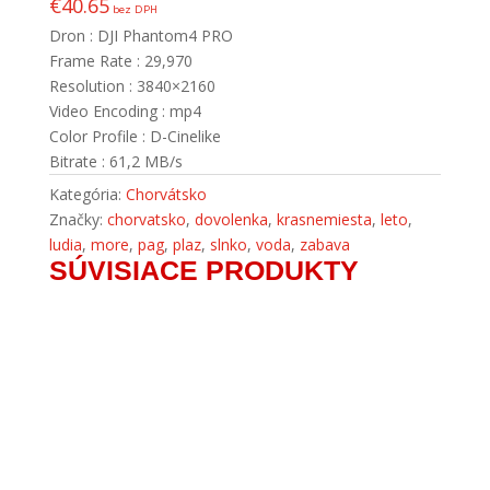
€
40.65
bez DPH
Dron : DJI Phantom4 PRO
Frame Rate : 29,970
Resolution : 3840×2160
Video Encoding : mp4
Color Profile : D-Cinelike
Bitrate : 61,2 MB/s
Kategória:
Chorvátsko
Značky:
chorvatsko
,
dovolenka
,
krasnemiesta
,
leto
,
ludia
,
more
,
pag
,
plaz
,
slnko
,
voda
,
zabava
SÚVISIACE PRODUKTY