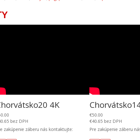
TY
Chorvátsko20 4K
Chorvátsko1
50.00
€
50.00
40.65
bez DPH
€
40.65
bez DPH
e zakúpenie záberu nás kontaktujte:
Pre zakúpenie záberu nás