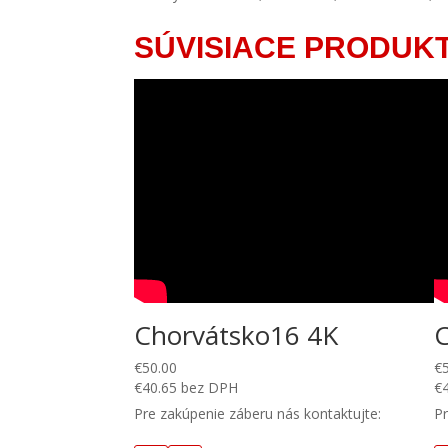
SÚVISIACE PRODUK
Chorvátsko16 4K
€
50.00
€
€
40.65
bez DPH
€
Pre zakúpenie záberu nás kontaktujte:
Pr