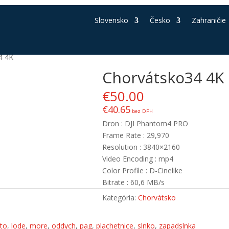
Slovensko
Česko
Zahraničie
4 4K
Chorvátsko34 4K
€
50.00
€
40.65
bez DPH
Dron : DJI Phantom4 PRO
Frame Rate : 29,970
Resolution : 3840×2160
Video Encoding : mp4
Color Profile : D-Cinelike
Bitrate : 60,6 MB/s
Kategória:
Chorvátsko
eto
,
lode
,
more
,
oddych
,
pag
,
plachetnice
,
slnko
,
zapadslnka