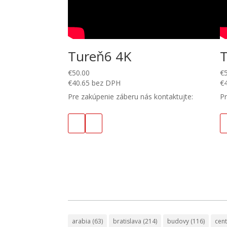
Tureň6 4K
€
50.00
€
€
40.65
bez DPH
€
Pre zakúpenie záberu nás kontaktujte:
Pr
arabia
(63)
bratislava
(214)
budovy
(116)
cen