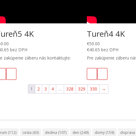
Tureň5 4K
Tureň4 4K
50.00
€
50.00
40.65
bez DPH
€
40.65
bez DPH
e zakúpenie záberu nás kontaktujte:
Pre zakúpenie záberu nás
1
2
3
4
…
328
329
330
→
trum
(112)
cesta
(63)
dedina
(107)
den
(249)
domy
(159)
doprava