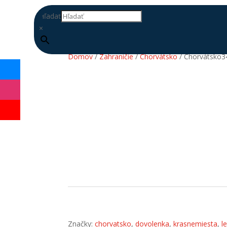
Hľadať
×
Domov
/
Zahraničie
/
Chorvátsko
/ Chorvátsko3
DOPLŇ
DATABÁZU
Značky:
chorvatsko
,
dovolenka
,
krasnemiesta
,
l