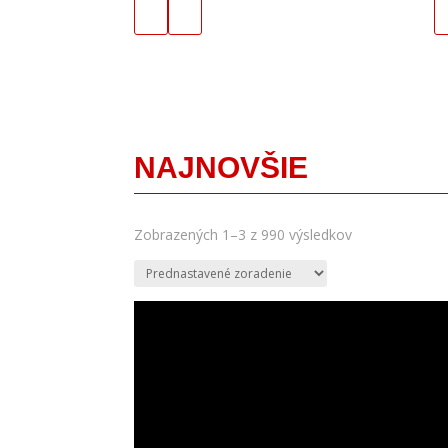
NAJNOVŠIE
Zobrazených 1–3 z 990 výsledkov