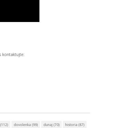
 kontaktujte:
(112)
dovolenka
(99)
dunaj
(70)
historia
(87)