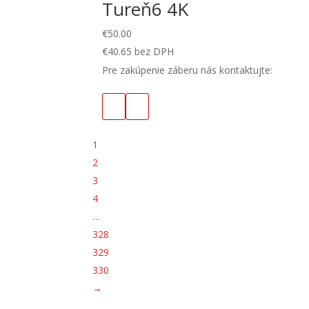
Tureň6 4K
€
50.00
€
40.65
bez DPH
Pre zakúpenie záberu nás kontaktujte:
1
2
3
4
…
328
329
330
→