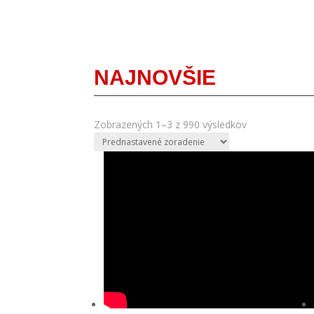
NAJNOVŠIE
Zobrazených 1–3 z 990 výsledkov