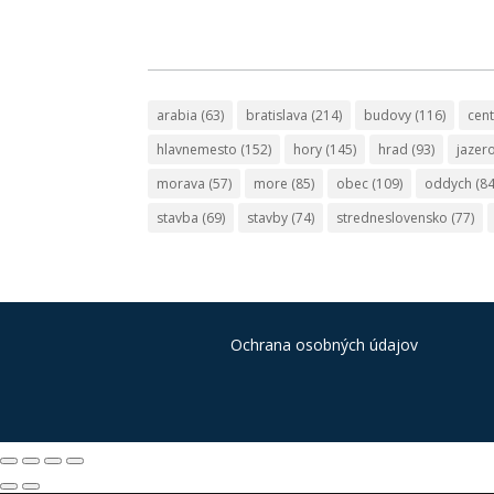
arabia
(63)
bratislava
(214)
budovy
(116)
cen
hlavnemesto
(152)
hory
(145)
hrad
(93)
jazer
morava
(57)
more
(85)
obec
(109)
oddych
(84
stavba
(69)
stavby
(74)
stredneslovensko
(77)
Ochrana osobných údajov