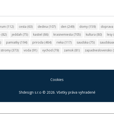
trum
(112)
cesta
(63)
dedina
(107)
den
(249)
domy
(159)
doprava
o
(82)
jeddah
(75)
kastiel
(86)
krasnemiesta
(705)
kultura
(80)
lesy
)
pamiatky
(194)
priroda
(484)
rieka
(117)
saudska
(75)
saudskaa
stromy
(373)
voda
(91)
vychod
(79)
zamok
(81)
zapadneslovensko
(
Cookies
Shdesign s.r.o
© 2026. Všetky práva vyhradené