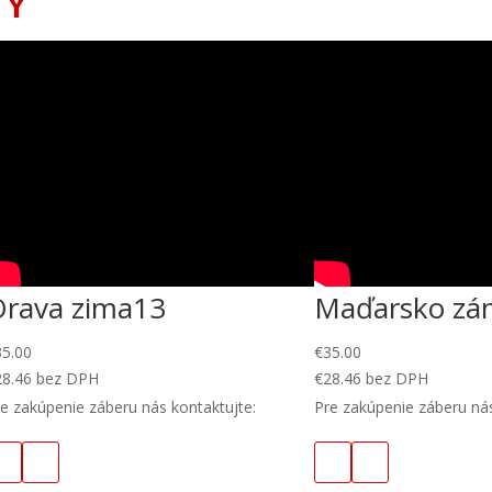
TY
Orava zima13
Maďarsko zá
35.00
€
35.00
28.46
bez DPH
€
28.46
bez DPH
e zakúpenie záberu nás kontaktujte:
Pre zakúpenie záberu nás