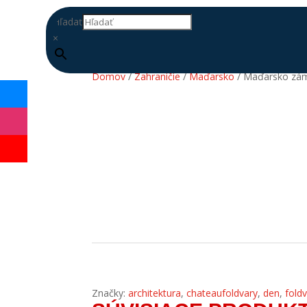
Hľadať
×
Domov
/
Zahraničie
/
Maďarsko
/ Maďarsko zá
DOPLŇ
DATABÁZU
Značky:
architektura
,
chateaufoldvary
,
den
,
fold