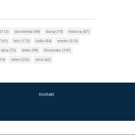
(112)
dovolenka
(99)
dunaj
(70)
historia
(87)
(161)
leto
(173)
ludia
(84)
mesto
(310)
rabia
(75)
slnko
(99)
Slovensko
(747)
74)
zelen
(232)
zima
(62)
Kontakt