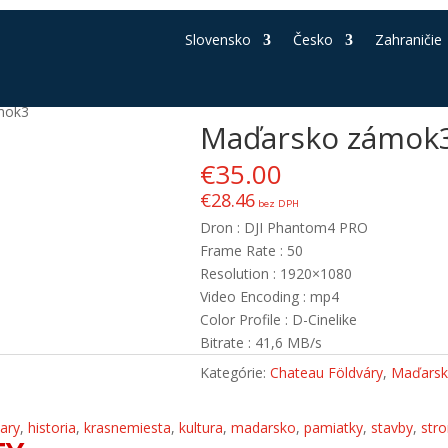
Slovensko
Česko
Zahraničie
mok3
Maďarsko zámok
€
35.00
€
28.46
bez DPH
Dron : DJI Phantom4 PRO
Frame Rate : 50
Resolution : 1920×1080
Video Encoding : mp4
Color Profile : D-Cinelike
Bitrate : 41,6 MB/s
Kategórie:
Chateau Földváry
,
Maďars
vary
,
historia
,
krasnemiesta
,
kultura
,
madarsko
,
pamiatky
,
stavby
,
str