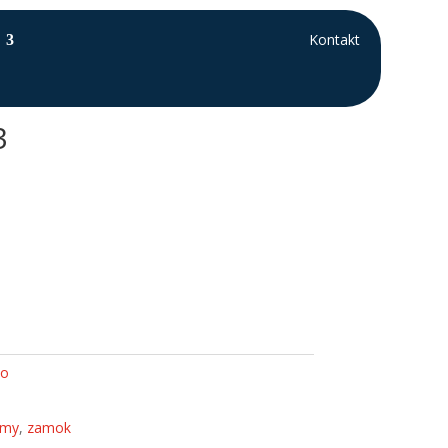
Kontakt
3
ko
omy
,
zamok