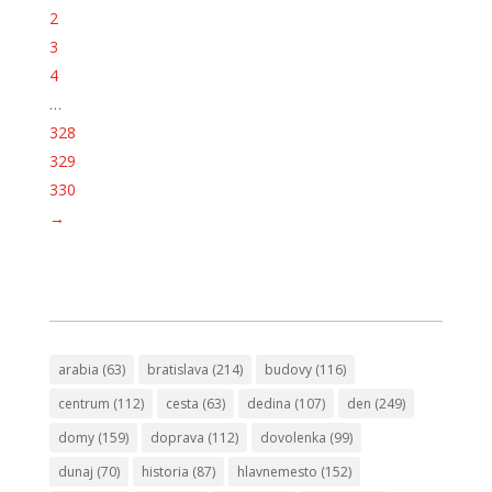
2
3
4
…
328
329
330
→
arabia
(63)
bratislava
(214)
budovy
(116)
centrum
(112)
cesta
(63)
dedina
(107)
den
(249)
domy
(159)
doprava
(112)
dovolenka
(99)
dunaj
(70)
historia
(87)
hlavnemesto
(152)