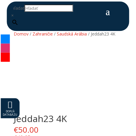
Hľadať
×
Domov
/
Zahraničie
/
Saudská Arábia
/ Jeddah23 4K

DOPLŇ
DATABÁZU
Jeddah23 4K
€
50.00