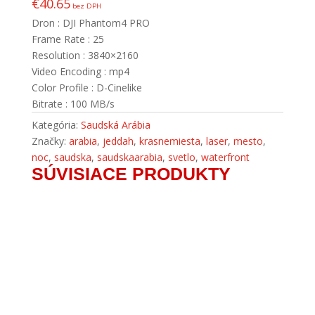
€
40.65
bez DPH
Dron : DJI Phantom4 PRO
Frame Rate : 25
Resolution : 3840×2160
Video Encoding : mp4
Color Profile : D-Cinelike
Bitrate : 100 MB/s
Kategória:
Saudská Arábia
Značky:
arabia
,
jeddah
,
krasnemiesta
,
laser
,
mesto
,
noc
,
saudska
,
saudskaarabia
,
svetlo
,
waterfront
SÚVISIACE PRODUKTY