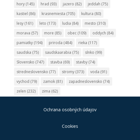
hory
(145)
hrad
(93)
jazero
(82)
jeddah
(75)
kastiel
(86)
krasnemiesta
(705)
kultura
(80)
lesy
(161)
leto
(173)
ludia
(84)
mesto
(310)
morava
(57)
more
(85)
obec
(109)
oddych
(84)
pamiatky
(194)
priroda
(484)
rieka
(117)
saudska
(75)
saudskaarabia
(75)
slnko
(99)
Slovensko
(747)
stavba
(69)
stavby
(74)
stredneslovensko
(77)
stromy
(373)
voda
(91)
vychod
(79)
zamok
(81)
zapadneslovensko
(74)
zelen
(232)
zima
(62)
Ochrana osobných údajov
Cookies