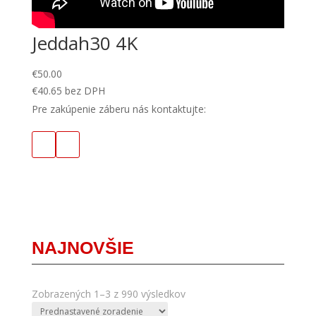
Jeddah30 4K
€
50.00
€
40.65
bez DPH
Pre zakúpenie záberu nás kontaktujte:
NAJNOVŠIE
Zobrazených 1–3 z 990 výsledkov