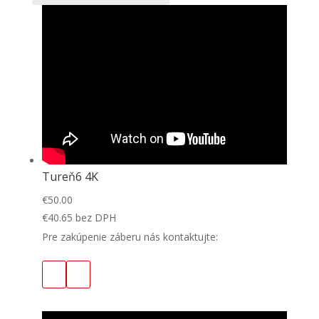
Tureň6 4K
€
50.00
€
40.65
bez DPH
Pre zakúpenie záberu nás kontaktujte: