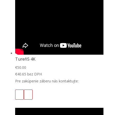
Tureň5 4K
€
50.00
€
40.65
bez DPH
Pre zakúpenie záberu nás kontaktujte: