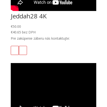
Jeddah28 4K
€
50.00
€
40.65
bez DPH
Pre zakúpenie záberu nás kontaktujte: