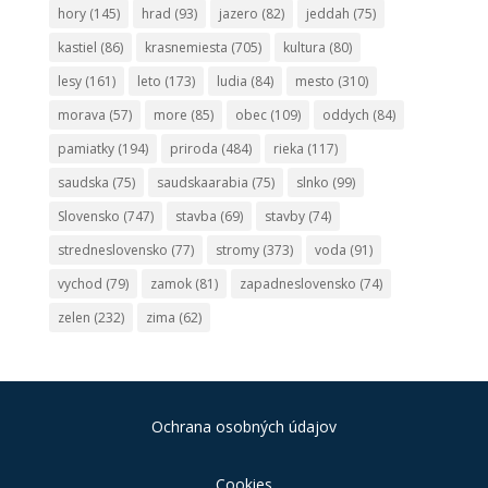
hory
(145)
hrad
(93)
jazero
(82)
jeddah
(75)
kastiel
(86)
krasnemiesta
(705)
kultura
(80)
lesy
(161)
leto
(173)
ludia
(84)
mesto
(310)
morava
(57)
more
(85)
obec
(109)
oddych
(84)
pamiatky
(194)
priroda
(484)
rieka
(117)
saudska
(75)
saudskaarabia
(75)
slnko
(99)
Slovensko
(747)
stavba
(69)
stavby
(74)
stredneslovensko
(77)
stromy
(373)
voda
(91)
vychod
(79)
zamok
(81)
zapadneslovensko
(74)
zelen
(232)
zima
(62)
Ochrana osobných údajov
Cookies