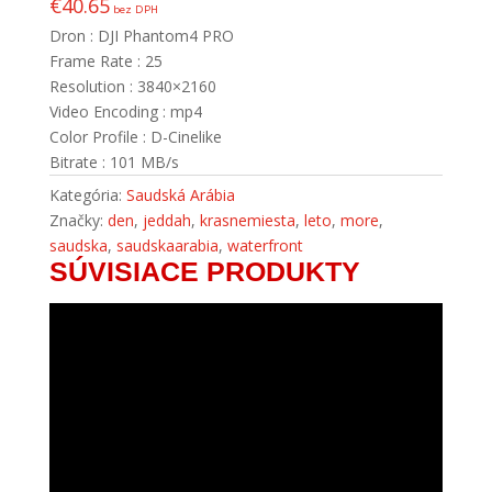
€
40.65
bez DPH
Dron : DJI Phantom4 PRO
Frame Rate : 25
Resolution : 3840×2160
Video Encoding : mp4
Color Profile : D-Cinelike
Bitrate : 101 MB/s
Kategória:
Saudská Arábia
Značky:
den
,
jeddah
,
krasnemiesta
,
leto
,
more
,
saudska
,
saudskaarabia
,
waterfront
SÚVISIACE PRODUKTY