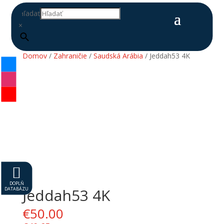
Hľadať
×
Domov
/
Zahraničie
/
Saudská Arábia
/ Jeddah53 4K

DOPLŇ
DATABÁZU
Jeddah53 4K
€
50.00