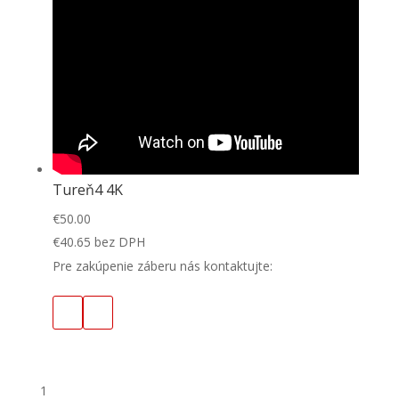
Tureň4 4K
€
50.00
€
40.65
bez DPH
Pre zakúpenie záberu nás kontaktujte:
1