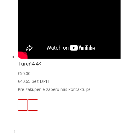
Tureň4 4K
€
50.00
€
40.65
bez DPH
Pre zakúpenie záberu nás kontaktujte:
1