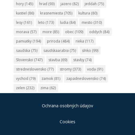
hory
(145)
hrad
(93)
jazero
(82)
jeddah
(75)
kastiel
(86)
krasnemiesta
(705)
kultura
(80)
lesy
(161)
leto
(173)
ludia
(84)
mesto
(310)
morava
(57)
more
(85)
obec
(109)
oddych
(84)
pamiatky
(194)
priroda
(484)
rieka
(117)
saudska
(75)
saudskaarabia
(75)
slnko
(99)
Slovensko
(747)
stavba
(69)
stavby
(74)
stredneslovensko
(77)
stromy
(373)
voda
(91)
vychod
(79)
zamok
(81)
zapadneslovensko
(74)
zelen
(232)
zima
(62)
Ochrana osobných údajov
Cookies