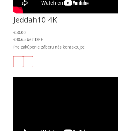
Jeddah10 4K
€
50.00
€
40.65
bez DPH
Pre zakúpenie záberu nás kontaktujte: