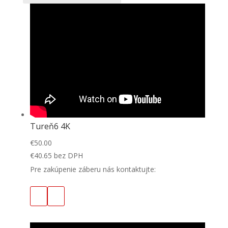
Tureň6 4K
€
50.00
€
40.65
bez DPH
Pre zakúpenie záberu nás kontaktujte: