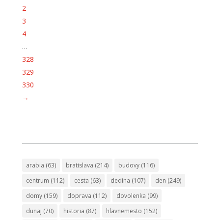
2
3
4
…
328
329
330
→
arabia
(63)
bratislava
(214)
budovy
(116)
centrum
(112)
cesta
(63)
dedina
(107)
den
(249)
domy
(159)
doprava
(112)
dovolenka
(99)
dunaj
(70)
historia
(87)
hlavnemesto
(152)