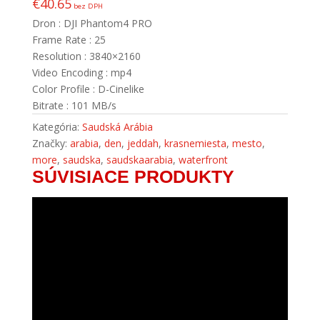
€
40.65
bez DPH
Dron : DJI Phantom4 PRO
Frame Rate : 25
Resolution : 3840×2160
Video Encoding : mp4
Color Profile : D-Cinelike
Bitrate : 101 MB/s
Kategória:
Saudská Arábia
Značky:
arabia
,
den
,
jeddah
,
krasnemiesta
,
mesto
,
more
,
saudska
,
saudskaarabia
,
waterfront
SÚVISIACE PRODUKTY