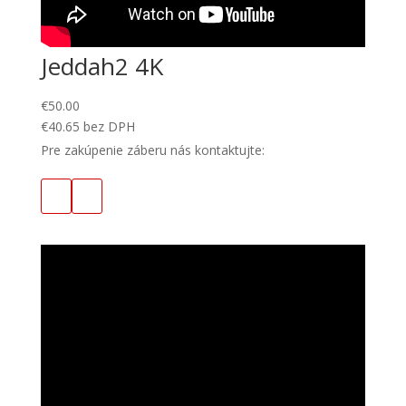
Jeddah2 4K
€
50.00
€
40.65
bez DPH
Pre zakúpenie záberu nás kontaktujte: