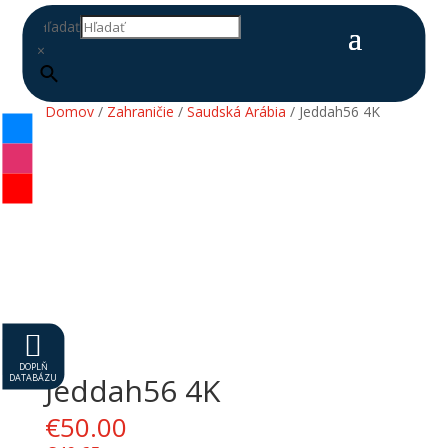
Hľadať
×
Domov
/
Zahraničie
/
Saudská Arábia
/ Jeddah56 4K

DOPLŇ
DATABÁZU
Jeddah56 4K
€
50.00