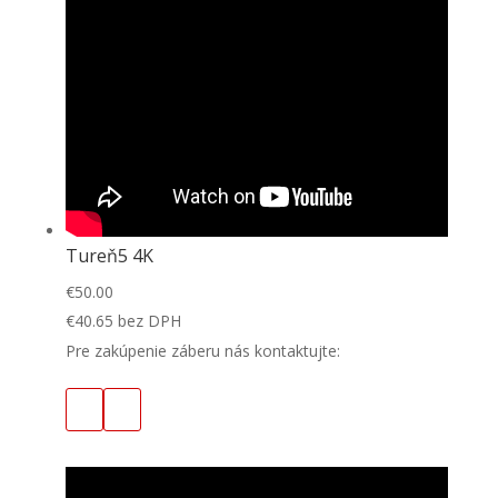
Tureň5 4K
€
50.00
€
40.65
bez DPH
Pre zakúpenie záberu nás kontaktujte: