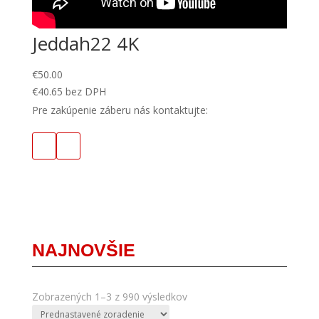
Jeddah22 4K
€
50.00
€
40.65
bez DPH
Pre zakúpenie záberu nás kontaktujte:
NAJNOVŠIE
Zobrazených 1–3 z 990 výsledkov