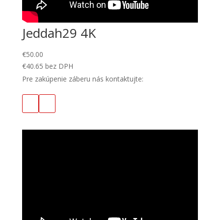
Jeddah29 4K
€
50.00
€
40.65
bez DPH
Pre zakúpenie záberu nás kontaktujte: