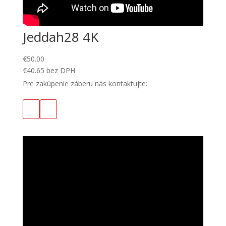
Jeddah28 4K
€
50.00
€
40.65
bez DPH
Pre zakúpenie záberu nás kontaktujte: