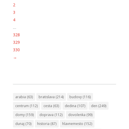
2
3
4
…
328
329
330
→
arabia
(63)
bratislava
(214)
budovy
(116)
centrum
(112)
cesta
(63)
dedina
(107)
den
(249)
domy
(159)
doprava
(112)
dovolenka
(99)
dunaj
(70)
historia
(87)
hlavnemesto
(152)