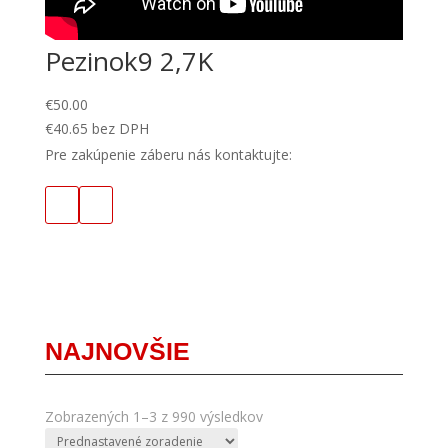
Pezinok9 2,7K
€
50.00
€
40.65
bez DPH
Pre zakúpenie záberu nás kontaktujte:
NAJNOVŠIE
Zobrazených 1–3 z 990 výsledkov