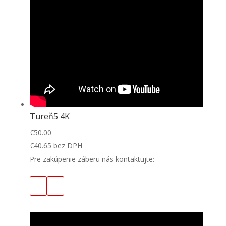
Tureň5 4K
€
50.00
€
40.65
bez DPH
Pre zakúpenie záberu nás kontaktujte: