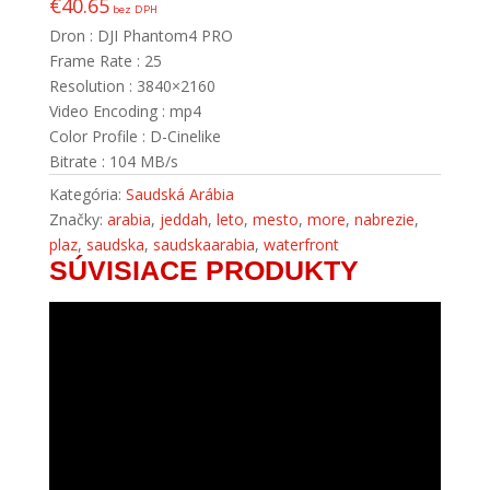
€
40.65
bez DPH
Dron : DJI Phantom4 PRO
Frame Rate : 25
Resolution : 3840×2160
Video Encoding : mp4
Color Profile : D-Cinelike
Bitrate : 104 MB/s
Kategória:
Saudská Arábia
Značky:
arabia
,
jeddah
,
leto
,
mesto
,
more
,
nabrezie
,
plaz
,
saudska
,
saudskaarabia
,
waterfront
SÚVISIACE PRODUKTY