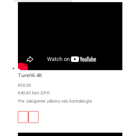
Tureň6 4K
€
50.00
€
40.65
bez DPH
Pre zakúpenie záberu nás kontaktujte: