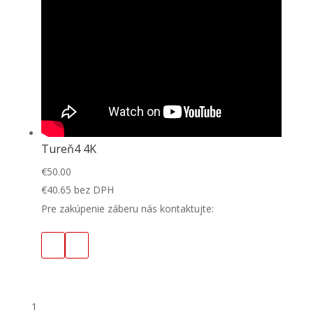
Tureň4 4K
€
50.00
€
40.65
bez DPH
Pre zakúpenie záberu nás kontaktujte:
1