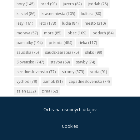
hory
(145)
hrad
(93)
jazero
(82)
jeddah
(75)
kastiel
(86)
krasnemiesta
(705)
kultura
(80)
lesy
(161)
leto
(173)
ludia
(84)
mesto
(310)
morava
(57)
more
(85)
obec
(109)
oddych
(84)
pamiatky
(194)
priroda
(484)
rieka
(117)
saudska
(75)
saudskaarabia
(75)
slnko
(99)
Slovensko
(747)
stavba
(69)
stavby
(74)
stredneslovensko
(77)
stromy
(373)
voda
(91)
vychod
(79)
zamok
(81)
zapadneslovensko
(74)
zelen
(232)
zima
(62)
Ochrana osobných údajov
Cookies