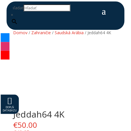
Hľadať
×
Domov
/
Zahraničie
/
Saudská Arábia
/ Jeddah64 4K

DOPLŇ
DATABÁZU
Jeddah64 4K
€
50.00