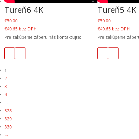
Tureň6 4K
Tureň5 4K
€
50.00
€
50.00
€
40.65
bez DPH
€
40.65
bez DPH
Pre zakúpenie záberu nás kontaktujte:
Pre zakúpenie záberu
1
2
3
4
…
328
329
330
→