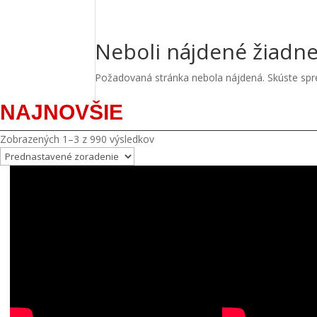
Neboli nájdené žiadne
Požadovaná stránka nebola nájdená. Skúste spres
NAJNOVŠIE
Zobrazených 1–3 z 990 výsledkov