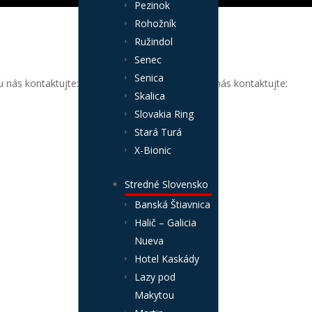
Pezinok
Tureň4 4K
Rohožník
Ružindol
€
50.00
Senec
€
40.65
bez DPH
Senica
 nás kontaktujte:
Pre zakúpenie záberu nás kontaktujte:
Skalica
Slovakia Ring
Stará Turá
X-Bionic
Stredné Slovensko
Banská Štiavnica
Halič – Galicia
Nueva
Hotel Kaskády
Lazy pod
Makytou