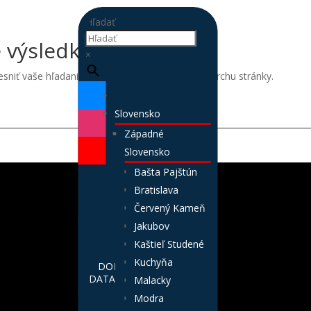
Hľadať
 výsledky
×
niť vaše hľadanie, alebo použite navigáciu na vrchu stránky.
Slovensko
Západné
Slovensko
Bašta Pajštún
Bratislava
Červený Kameň
Jakubov
Kaštieľ Studené
Kuchyňa
DOPLŇ
DATABÁZU
Malacky
Modra