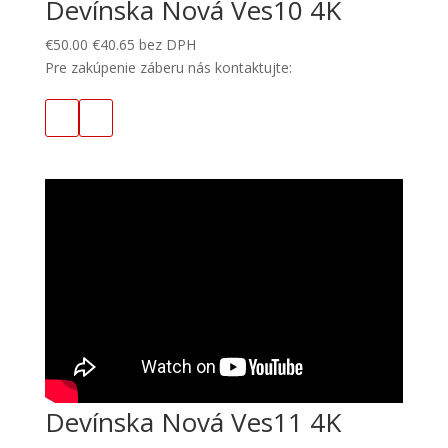
Devínska Nová Ves10 4K
€
50.00
€
40.65
bez DPH
Pre zakúpenie záberu nás kontaktujte:
Devínska Nová Ves11 4K