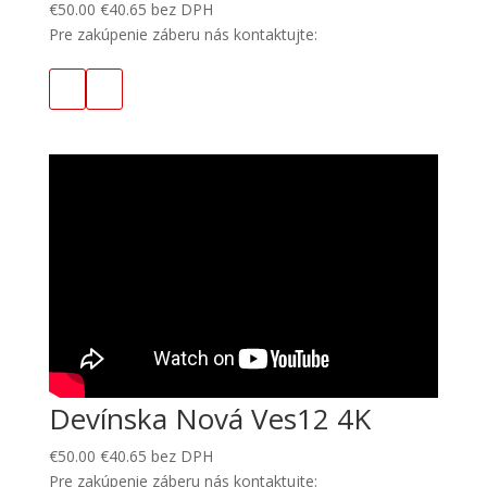
€
50.00
€
40.65
bez DPH
Pre zakúpenie záberu nás kontaktujte:
Devínska Nová Ves12 4K
€
50.00
€
40.65
bez DPH
Pre zakúpenie záberu nás kontaktujte: