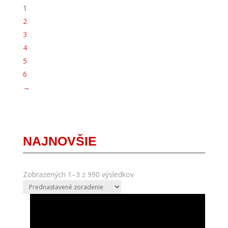
1
2
3
4
5
6
→
NAJNOVŠIE
Zobrazených 1–3 z 990 výsledkov