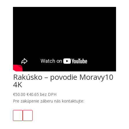
Rakúsko – povodie Moravy10
4K
€
50.00
€
40.65
bez DPH
Pre zakúpenie záberu nás kontaktujte: