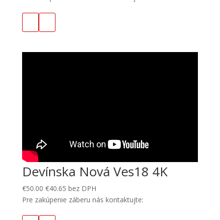
Devínska Nová Ves18 4K
€
50.00
€
40.65
bez DPH
Pre zakúpenie záberu nás kontaktujte: