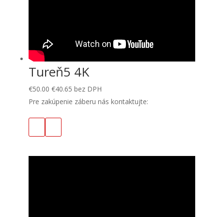
Tureň5 4K
€
50.00
€
40.65
bez DPH
Pre zakúpenie záberu nás kontaktujte: