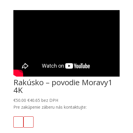
Rakúsko – povodie Moravy1
4K
€
50.00
€
40.65
bez DPH
Pre zakúpenie záberu nás kontaktujte: