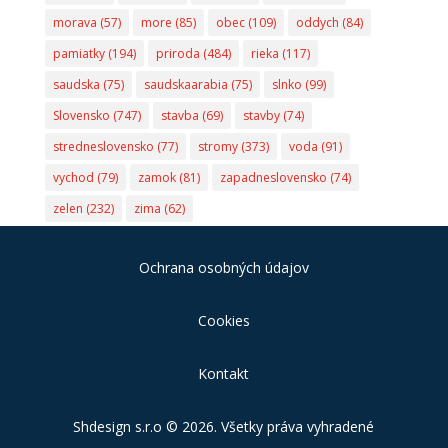
morava
(57)
more
(85)
obec
(109)
oddych
(84)
pamiatky
(194)
priroda
(484)
rieka
(117)
saudska
(75)
saudskaarabia
(75)
slnko
(99)
Slovensko
(747)
stavba
(69)
stavby
(74)
stredneslovensko
(77)
stromy
(373)
voda
(91)
vychod
(79)
zamok
(81)
zapadneslovensko
(74)
zelen
(232)
zima
(62)
Ochrana osobných údajov
Cookies
Kontakt
Shdesign s.r.o
© 2026. Všetky práva vyhradené