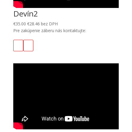
Devín2
€
35.00
€
28.46
bez DPH
Pre zakúpenie záberu nás kontaktujte: