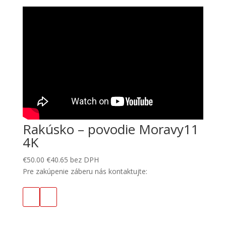
Rakúsko – povodie Moravy11
4K
€
50.00
€
40.65
bez DPH
Pre zakúpenie záberu nás kontaktujte: