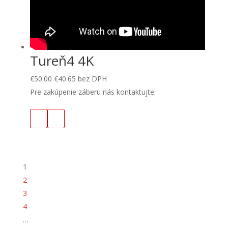
Tureň4 4K
€
50.00
€
40.65
bez DPH
Pre zakúpenie záberu nás kontaktujte:
1
2
3
4
…