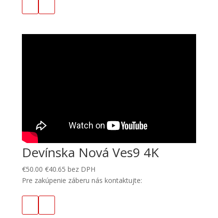
Devínska Nová Ves9 4K
€
50.00
€
40.65
bez DPH
Pre zakúpenie záberu nás kontaktujte: