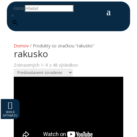
Hľadať
×
Domov
/ Produkty so značkou “rakusko”
rakusko
Zobrazených 1–9 z 48 výsledkov

DOPLŇ
DATABÁZU