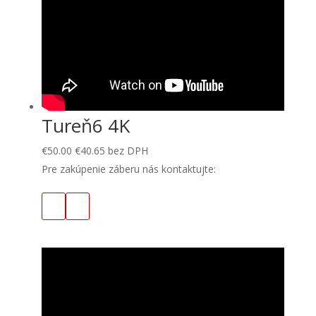
Tureň6 4K
€
50.00
€
40.65
bez DPH
Pre zakúpenie záberu nás kontaktujte: