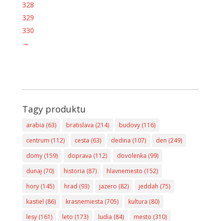
328
329
330
→
Tagy produktu
arabia
(63)
bratislava
(214)
budovy
(116)
centrum
(112)
cesta
(63)
dedina
(107)
den
(249)
domy
(159)
doprava
(112)
dovolenka
(99)
dunaj
(70)
historia
(87)
hlavnemesto
(152)
hory
(145)
hrad
(93)
jazero
(82)
jeddah
(75)
kastiel
(86)
krasnemiesta
(705)
kultura
(80)
lesy
(161)
leto
(173)
ludia
(84)
mesto
(310)