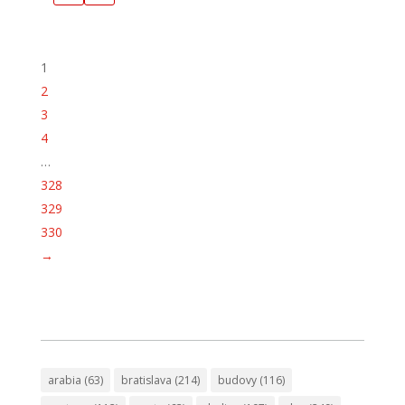
1
2
3
4
…
328
329
330
→
arabia
(63)
bratislava
(214)
budovy
(116)