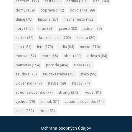
centrum
(112)
cesta
(63)
dedina
(107)
den
(249)
domy
(159)
doprava
(112)
dovolenka
(99)
dunaj
(70)
historia
(87)
hlavnemesto
(152)
hory
(145)
hrad
(93)
jazero
(82)
jeddah
(75)
kastiel
(86)
krasnemiesta
(705)
kultura
(80)
lesy
(161)
leto
(173)
ludia
(84)
mesto
(310)
morava
(57)
more
(85)
obec
(109)
oddych
(84)
pamiatky
(194)
priroda
(484)
rieka
(117)
saudska
(75)
saudskaarabia
(75)
slnko
(99)
Slovensko
(747)
stavba
(69)
stavby
(74)
stredneslovensko
(77)
stromy
(373)
voda
(91)
vychod
(79)
zamok
(81)
zapadneslovensko
(74)
zelen
(232)
zima
(62)
Ochrana osobných údajov