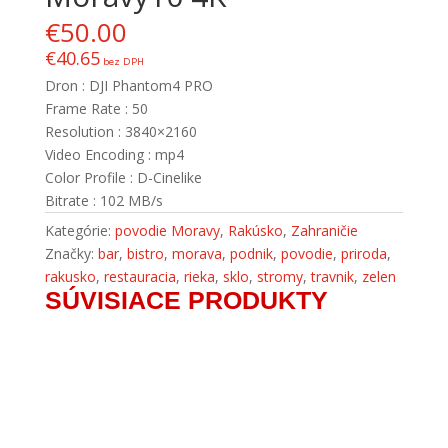
€
50.00
€
40.65
bez DPH
Dron : DJI Phantom4 PRO
Frame Rate : 50
Resolution : 3840×2160
Video Encoding : mp4
Color Profile : D-Cinelike
Bitrate : 102 MB/s
Kategórie:
povodie Moravy
,
Rakúsko
,
Zahraničie
Značky:
bar
,
bistro
,
morava
,
podnik
,
povodie
,
priroda
,
rakusko
,
restauracia
,
rieka
,
sklo
,
stromy
,
travnik
,
zelen
SÚVISIACE PRODUKTY