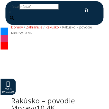
Hľadať
×
Domov
/
Zahraničie
/
Rakúsko
/ Rakúsko – povodie
Moravy10 4K

DOPLŇ
DATABÁZU
Rakúsko – povodie
Moravy10 4K