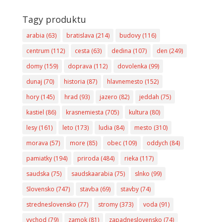
Tagy produktu
arabia
(63)
bratislava
(214)
budovy
(116)
centrum
(112)
cesta
(63)
dedina
(107)
den
(249)
domy
(159)
doprava
(112)
dovolenka
(99)
dunaj
(70)
historia
(87)
hlavnemesto
(152)
hory
(145)
hrad
(93)
jazero
(82)
jeddah
(75)
kastiel
(86)
krasnemiesta
(705)
kultura
(80)
lesy
(161)
leto
(173)
ludia
(84)
mesto
(310)
morava
(57)
more
(85)
obec
(109)
oddych
(84)
pamiatky
(194)
priroda
(484)
rieka
(117)
saudska
(75)
saudskaarabia
(75)
slnko
(99)
Slovensko
(747)
stavba
(69)
stavby
(74)
stredneslovensko
(77)
stromy
(373)
voda
(91)
vychod
(79)
zamok
(81)
zapadneslovensko
(74)