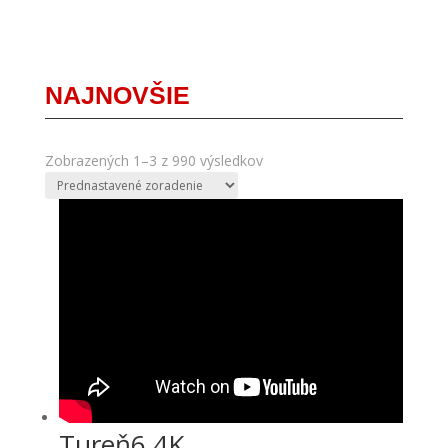
NAJNOVŠIE
Zobrazených 1–3 z 990 výsledkov
Tureň6 4K