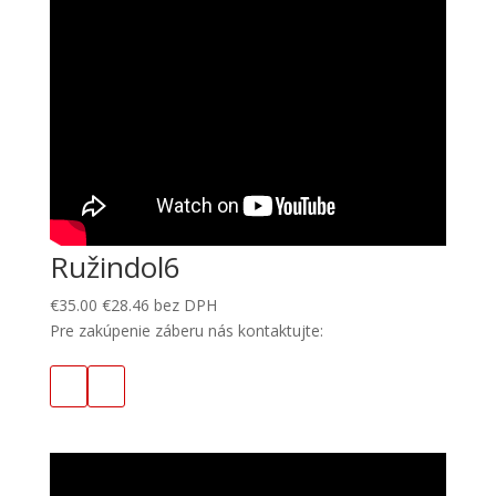
Ružindol6
€
35.00
€
28.46
bez DPH
Pre zakúpenie záberu nás kontaktujte: