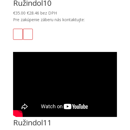
Ružindol10
€
35.00
€
28.46
bez DPH
Pre zakúpenie záberu nás kontaktujte:
Ružindol11