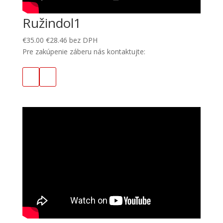
Ružindol1
€
35.00
€
28.46
bez DPH
Pre zakúpenie záberu nás kontaktujte: