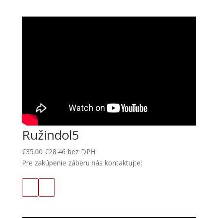
Ružindol5
€
35.00
€
28.46
bez DPH
Pre zakúpenie záberu nás kontaktujte: