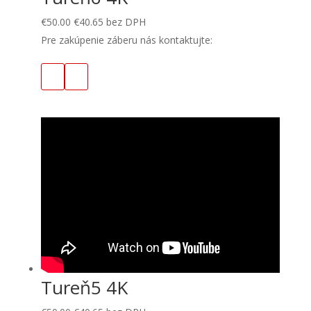
€
50.00
€
40.65
bez DPH
Pre zakúpenie záberu nás kontaktujte:
Tureň5 4K