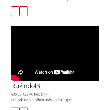
Ružindol3
€
35.00
€
28.46
bez DPH
Pre zakúpenie záberu nás kontaktujte: