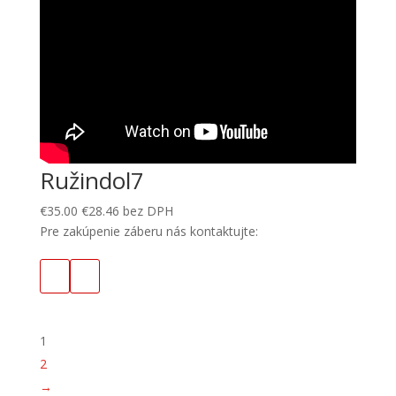
Ružindol7
€
35.00
€
28.46
bez DPH
Pre zakúpenie záberu nás kontaktujte:
1
2
→