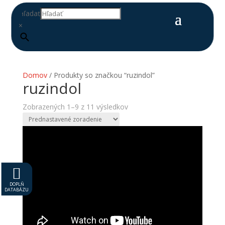
Hľadať
×
Domov
/ Produkty so značkou “ruzindol”
ruzindol
Zobrazených 1–9 z 11 výsledkov

DOPLŇ
DATABÁZU