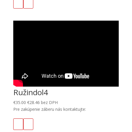
Ružindol4
€
35.00
€
28.46
bez DPH
Pre zakúpenie záberu nás kontaktujte: