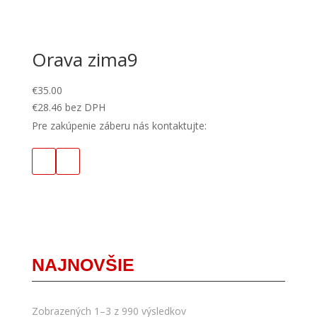
Orava zima9
€
35.00
€
28.46
bez DPH
Pre zakúpenie záberu nás kontaktujte:
NAJNOVŠIE
Zobrazených 1–3 z 990 výsledkov