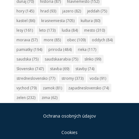
dunaj
(70)
historia
(87)
hlavnemesto
(152)
hory
(145)
hrad
(93)
jazero
(82)
jeddah
(75)
kastiel
(86)
krasnemiesta
(705)
kultura
(80)
lesy
(161)
leto
(173)
ludia
(84)
mesto
(310)
morava
(57)
more
(85)
obec
(109)
oddych
(84)
pamiatky
(194)
priroda
(484)
rieka
(117)
saudska
(75)
saudskaarabia
(75)
slnko
(99)
Slovensko
(747)
stavba
(69)
stavby
(74)
stredneslovensko
(77)
stromy
(373)
voda
(91)
vychod
(79)
zamok
(81)
zapadneslovensko
(74)
zelen
(232)
zima
(62)
Ochrana osobných údajov
Cookies