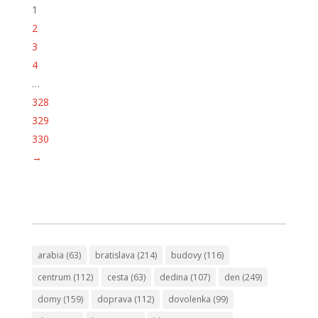
1
2
3
4
…
328
329
330
→
arabia
(63)
bratislava
(214)
budovy
(116)
centrum
(112)
cesta
(63)
dedina
(107)
den
(249)
domy
(159)
doprava
(112)
dovolenka
(99)