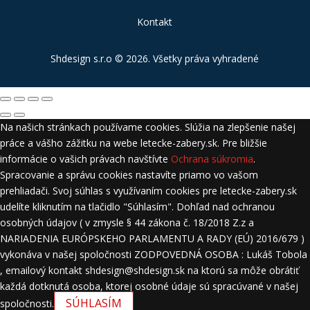
Kontakt
Shdesign s.r.o
© 2026. Všetky práva vyhradené
Na našich stránkach používame cookies. Slúžia na zlepšenie našej
práce a vášho zážitku na webe letecke-zabery.sk. Pre bližšie
informácie o vašich právach navštívte
Ochrana súkromia
.
Spracovanie a správu cookies nastavíte priamo vo vašom
prehliadači. Svoj súhlas s využívaním cookies pre letecke-zabery.sk
udelíte kliknutím na tlačidlo "Súhlasím". Dohľad nad ochranou
osobných údajov ( v zmysle § 44 zákona č. 18/2018 Z.z a
NARIADENIA EURÓPSKEHO PARLAMENTU A RADY (EÚ) 2016/679 )
vykonáva v našej spoločnosti ZODPOVEDNÁ OSOBA : Lukáš Tobola
, emailový kontakt shdesign@shdesign.sk na ktorú sa môže obrátiť
každá dotknutá osoba, ktorej osobné údaje sú spracúvané v našej
SÚHLASÍM
spoločnosti.