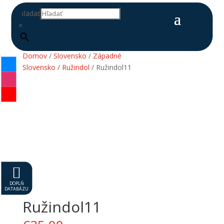
Hľadať
×
Domov
/
Slovensko
/
Západné
Slovensko
/
Ružindol
/ Ružindol11

DOPLŇ
DATABÁZU
Ružindol11