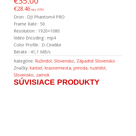
€
35.00
€
28.46
bez DPH
Dron : DJI Phantom4 PRO
Frame Rate : 50
Resolution : 1920×1080
Video Encoding : mp4
Color Profile : D-Cinelike
Bitrate : 41,1 MB/s
Kategórie:
Ružindol
,
Slovensko
,
Západné Slovensko
Značky:
kastiel
,
krasnemiesta
,
priroda
,
ruzindol
,
Slovensko
,
zamok
SÚVISIACE PRODUKTY