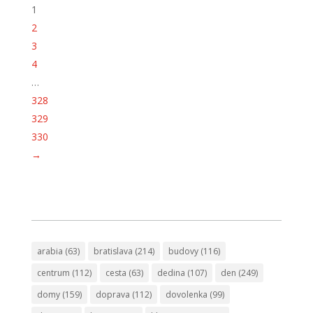
1
2
3
4
…
328
329
330
→
arabia
(63)
bratislava
(214)
budovy
(116)
centrum
(112)
cesta
(63)
dedina
(107)
den
(249)
domy
(159)
doprava
(112)
dovolenka
(99)