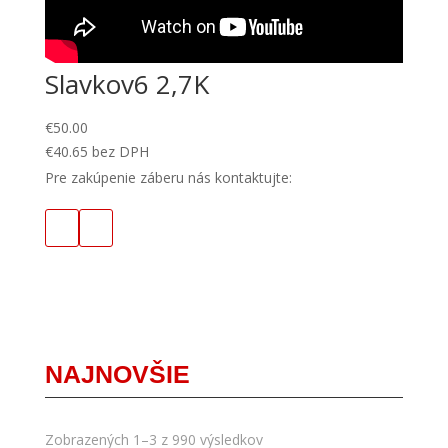
Slavkov6 2,7K
€
50.00
€
40.65
bez DPH
Pre zakúpenie záberu nás kontaktujte:
NAJNOVŠIE
Zobrazených 1–3 z 990 výsledkov