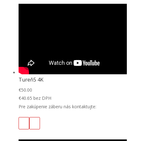
Tureň5 4K
€
50.00
€
40.65
bez DPH
Pre zakúpenie záberu nás kontaktujte: