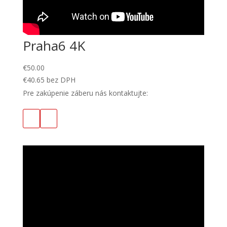
Praha6 4K
€
50.00
€
40.65
bez DPH
Pre zakúpenie záberu nás kontaktujte: