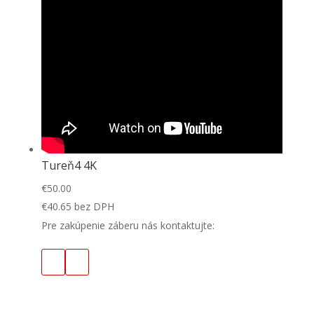
Tureň4 4K
€
50.00
€
40.65
bez DPH
Pre zakúpenie záberu nás kontaktujte: