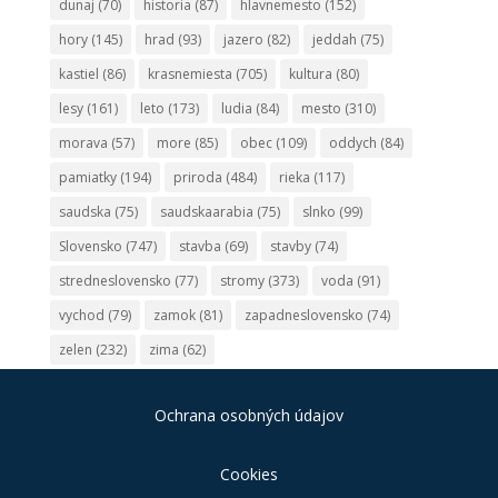
dunaj
(70)
historia
(87)
hlavnemesto
(152)
hory
(145)
hrad
(93)
jazero
(82)
jeddah
(75)
kastiel
(86)
krasnemiesta
(705)
kultura
(80)
lesy
(161)
leto
(173)
ludia
(84)
mesto
(310)
morava
(57)
more
(85)
obec
(109)
oddych
(84)
pamiatky
(194)
priroda
(484)
rieka
(117)
saudska
(75)
saudskaarabia
(75)
slnko
(99)
Slovensko
(747)
stavba
(69)
stavby
(74)
stredneslovensko
(77)
stromy
(373)
voda
(91)
vychod
(79)
zamok
(81)
zapadneslovensko
(74)
zelen
(232)
zima
(62)
Ochrana osobných údajov
Cookies