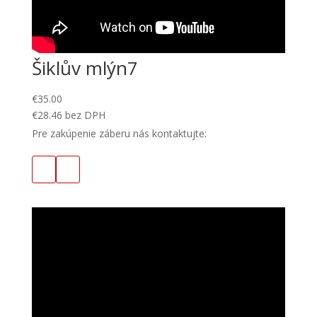
Šiklův mlýn7
€
35.00
€
28.46
bez DPH
Pre zakúpenie záberu nás kontaktujte: