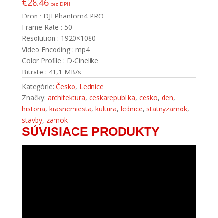
€
28.46
bez DPH
Dron : DJI Phantom4 PRO
Frame Rate : 50
Resolution : 1920×1080
Video Encoding : mp4
Color Profile : D-Cinelike
Bitrate : 41,1 MB/s
Kategórie:
Česko
,
Lednice
Značky:
architektura
,
ceskarepublika
,
cesko
,
den
,
historia
,
krasnemiesta
,
kultura
,
lednice
,
statnyzamok
,
stavby
,
zamok
SÚVISIACE PRODUKTY