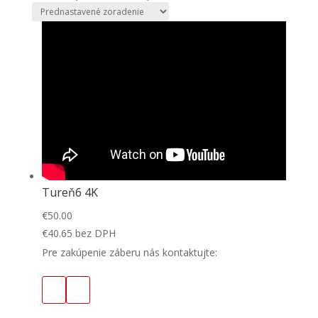
Tureň6 4K
€
50.00
€
40.65
bez DPH
Pre zakúpenie záberu nás kontaktujte: