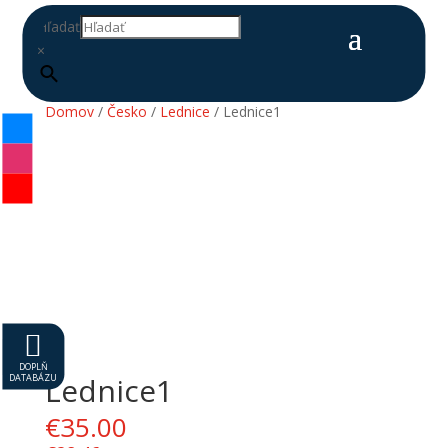
Hľadať
×
Domov
/
Česko
/
Lednice
/ Lednice1

DOPLŇ
DATABÁZU
Lednice1
€
35.00