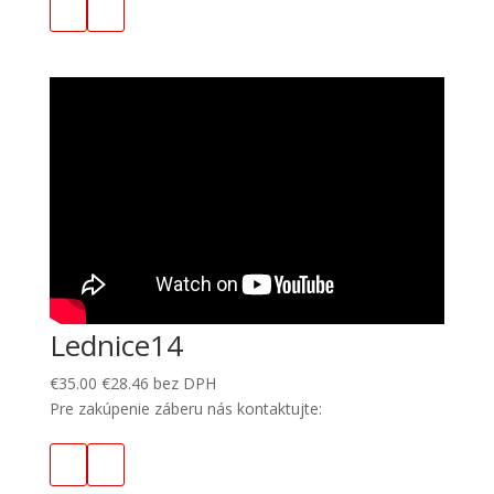
Lednice14
€
35.00
€
28.46
bez DPH
Pre zakúpenie záberu nás kontaktujte: