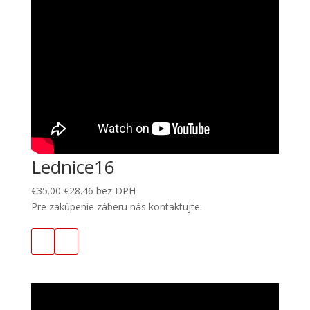
Lednice16
€
35.00
€
28.46
bez DPH
Pre zakúpenie záberu nás kontaktujte: