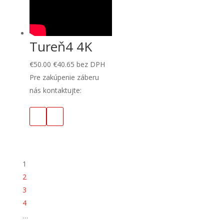
Tureň4 4K
€
50.00
€
40.65
bez DPH
Pre zakúpenie záberu
nás kontaktujte:
1
2
3
4
…