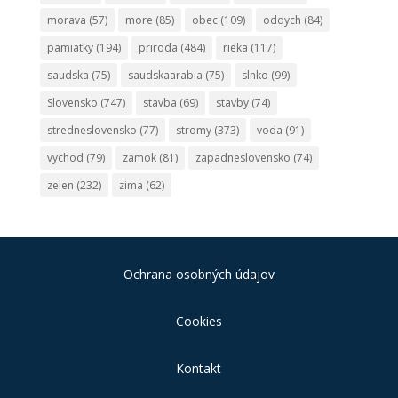
morava
(57)
more
(85)
obec
(109)
oddych
(84)
pamiatky
(194)
priroda
(484)
rieka
(117)
saudska
(75)
saudskaarabia
(75)
slnko
(99)
Slovensko
(747)
stavba
(69)
stavby
(74)
stredneslovensko
(77)
stromy
(373)
voda
(91)
vychod
(79)
zamok
(81)
zapadneslovensko
(74)
zelen
(232)
zima
(62)
Ochrana osobných údajov
Cookies
Kontakt