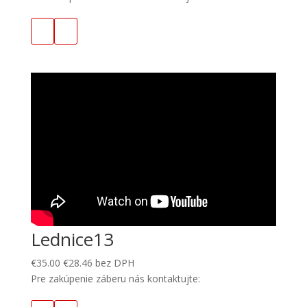
Lednice13
€
35.00
€
28.46
bez DPH
Pre zakúpenie záberu nás kontaktujte: