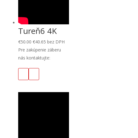
Tureň6 4K
€
50.00
€
40.65
bez DPH
Pre zakúpenie záberu
nás kontaktujte: