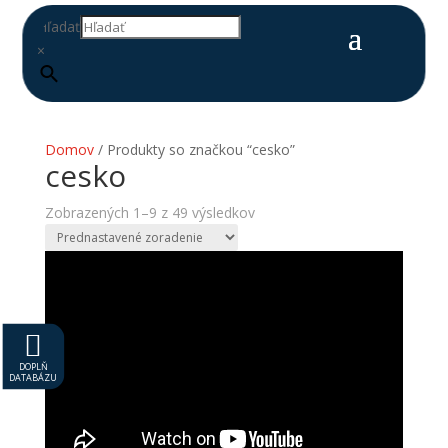
Hľadať
×
Domov
/ Produkty so značkou “cesko”
cesko
Zobrazených 1–9 z 49 výsledkov

DOPLŇ
DATABÁZU