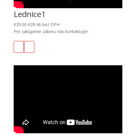
Lednice1
€
35.00
€
28.46
bez DPH
Pre zakúpenie záberu nás kontaktujte: