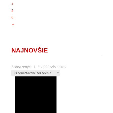
4
5
6
→
NAJNOVŠIE
Zobrazených 1–3 z 990 výsledkov