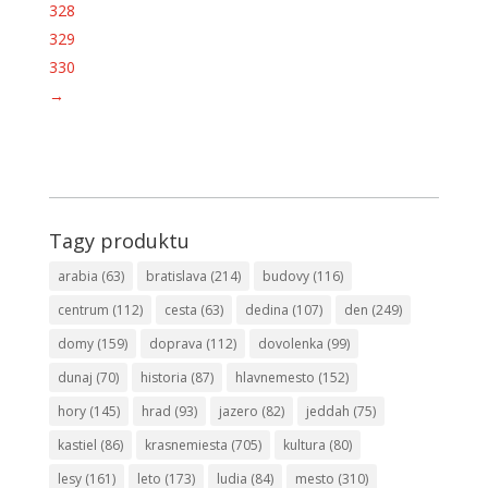
328
329
330
→
Tagy produktu
arabia
(63)
bratislava
(214)
budovy
(116)
centrum
(112)
cesta
(63)
dedina
(107)
den
(249)
domy
(159)
doprava
(112)
dovolenka
(99)
dunaj
(70)
historia
(87)
hlavnemesto
(152)
hory
(145)
hrad
(93)
jazero
(82)
jeddah
(75)
kastiel
(86)
krasnemiesta
(705)
kultura
(80)
lesy
(161)
leto
(173)
ludia
(84)
mesto
(310)