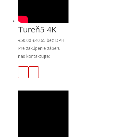
Tureň5 4K
€
50.00
€
40.65
bez DPH
Pre zakúpenie záberu
nás kontaktujte: