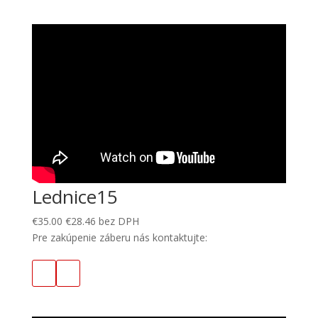
Lednice15
€
35.00
€
28.46
bez DPH
Pre zakúpenie záberu nás kontaktujte: