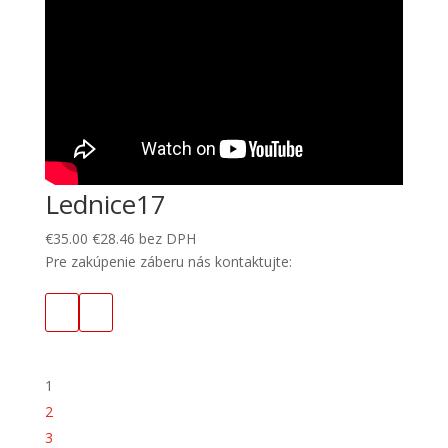
Lednice17
€
35.00
€
28.46
bez DPH
Pre zakúpenie záberu nás kontaktujte:
1
2
3