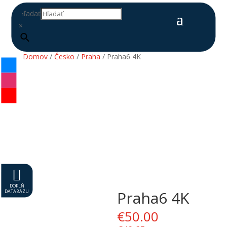
Hľadať
×
Domov
/
Česko
/
Praha
/ Praha6 4K

DOPLŇ
DATABÁZU
Praha6 4K
€
50.00