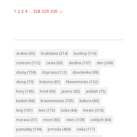
1
2
3
4
…
328
329
330
→
arabia
(63)
bratislava
(214)
budovy
(116)
centrum
(112)
cesta
(63)
dedina
(107)
den
(249)
domy
(159)
doprava
(112)
dovolenka
(99)
dunaj
(70)
historia
(87)
hlavnemesto
(152)
hory
(145)
hrad
(93)
jazero
(82)
jeddah
(75)
kastiel
(86)
krasnemiesta
(705)
kultura
(80)
lesy
(161)
leto
(173)
ludia
(84)
mesto
(310)
morava
(57)
more
(85)
obec
(109)
oddych
(84)
pamiatky
(194)
priroda
(484)
rieka
(117)