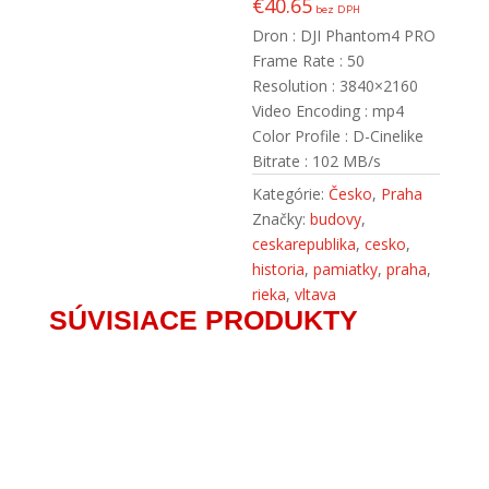
€
40.65
bez DPH
Dron : DJI Phantom4 PRO
Frame Rate : 50
Resolution : 3840×2160
Video Encoding : mp4
Color Profile : D-Cinelike
Bitrate : 102 MB/s
Kategórie:
Česko
,
Praha
Značky:
budovy
,
ceskarepublika
,
cesko
,
historia
,
pamiatky
,
praha
,
rieka
,
vltava
SÚVISIACE PRODUKTY