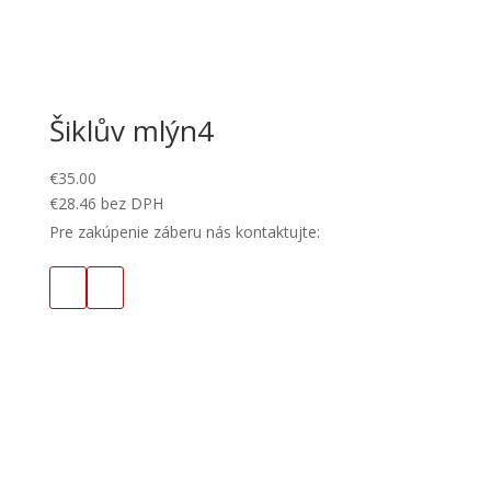
Šiklův mlýn4
€
35.00
€
28.46
bez DPH
Pre zakúpenie záberu nás kontaktujte: