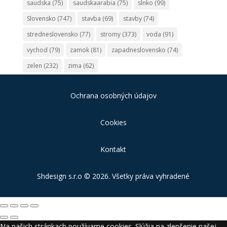
saudska
(75)
saudskaarabia
(75)
slnko
(99)
Slovensko
(747)
stavba
(69)
stavby
(74)
stredneslovensko
(77)
stromy
(373)
voda
(91)
vychod
(79)
zamok
(81)
zapadneslovensko
(74)
zelen
(232)
zima
(62)
Ochrana osobných údajov
Cookies
Kontakt
Shdesign s.r.o
© 2026. Všetky práva vyhradené
Na našich stránkach používame cookies. Slúžia na zlepšenie našej