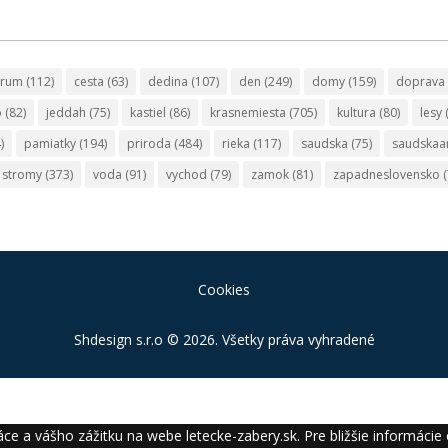
trum
(112)
cesta
(63)
dedina
(107)
den
(249)
domy
(159)
doprava
o
(82)
jeddah
(75)
kastiel
(86)
krasnemiesta
(705)
kultura
(80)
lesy
)
pamiatky
(194)
priroda
(484)
rieka
(117)
saudska
(75)
saudskaa
stromy
(373)
voda
(91)
vychod
(79)
zamok
(81)
zapadneslovensko
(
Cookies
Shdesign s.r.o
© 2026. Všetky práva vyhradené
ce a vášho zážitku na webe letecke-zabery.sk. Pre bližšie informácie