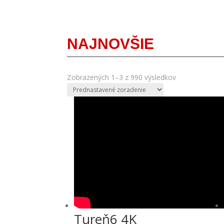
NAJNOVŠIE
Zobrazených 1–3 z 990 výsledkov
Tureň6 4K