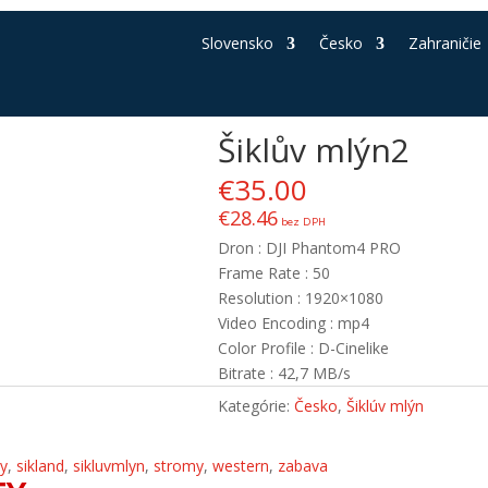
Slovensko
Česko
Zahraničie
Šiklův mlýn2
€
35.00
€
28.46
bez DPH
Dron : DJI Phantom4 PRO
Frame Rate : 50
Resolution : 1920×1080
Video Encoding : mp4
Color Profile : D-Cinelike
Bitrate : 42,7 MB/s
Kategórie:
Česko
,
Šiklúv mlýn
ny
,
sikland
,
sikluvmlyn
,
stromy
,
western
,
zabava