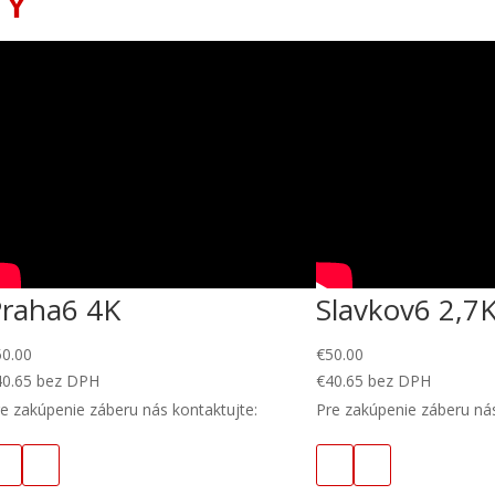
TY
Praha6 4K
Slavkov6 2,7
50.00
€
50.00
40.65
bez DPH
€
40.65
bez DPH
e zakúpenie záberu nás kontaktujte:
Pre zakúpenie záberu nás