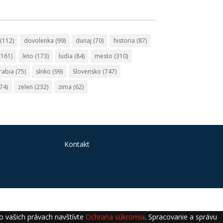
(112)
dovolenka
(99)
dunaj
(70)
historia
(87)
(161)
leto
(173)
ludia
(84)
mesto
(310)
rabia
(75)
slnko
(99)
Slovensko
(747)
74)
zelen
(232)
zima
(62)
Kontakt
 o vašich právach navštívte
Ochrana súkromia
. Spracovanie a správu