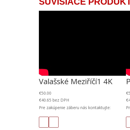
SÚVISIACE PRODUK
Valašské Meziříčí1 4K
€
50.00
€
€
40.65
bez DPH
€
Pre zakúpenie záberu nás kontaktujte:
Pr