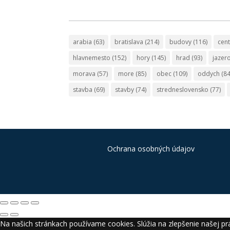
arabia
(63)
bratislava
(214)
budovy
(116)
cen
hlavnemesto
(152)
hory
(145)
hrad
(93)
jazer
morava
(57)
more
(85)
obec
(109)
oddych
(84
stavba
(69)
stavby
(74)
stredneslovensko
(77)
Ochrana osobných údajov
Na našich stránkach používame cookies. Slúžia na zlepšenie našej prá