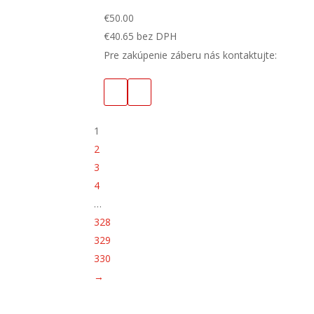
€
50.00
€
40.65
bez DPH
Pre zakúpenie záberu nás kontaktujte:
1
2
3
4
…
328
329
330
→