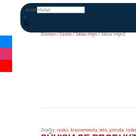
Hľadať
×
Domov
/
Česko
/
Šiklúv mlýn
/ Šiklův mlýn2
DOPLŇ
DATABÁZU
Značky:
cesko
,
krasnemiesta
,
leto
,
priroda
,
rodi