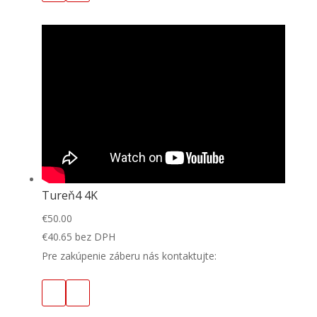
Tureň4 4K
€
50.00
€
40.65
bez DPH
Pre zakúpenie záberu nás kontaktujte: