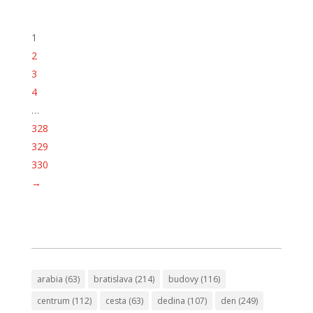
1
2
3
4
…
328
329
330
→
arabia
(63)
bratislava
(214)
budovy
(116)
centrum
(112)
cesta
(63)
dedina
(107)
den
(249)