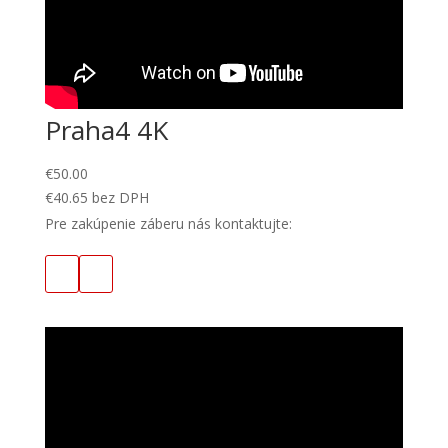
Praha4 4K
€
50.00
€
40.65
bez DPH
Pre zakúpenie záberu nás kontaktujte: