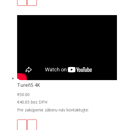
Tureň5 4K
€
50.00
€
40.65
bez DPH
Pre zakúpenie záberu nás kontaktujte: