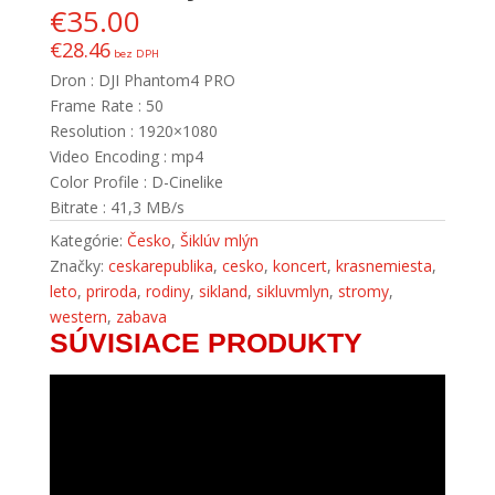
€
35.00
€
28.46
bez DPH
Dron : DJI Phantom4 PRO
Frame Rate : 50
Resolution : 1920×1080
Video Encoding : mp4
Color Profile : D-Cinelike
Bitrate : 41,3 MB/s
Kategórie:
Česko
,
Šiklúv mlýn
Značky:
ceskarepublika
,
cesko
,
koncert
,
krasnemiesta
,
leto
,
priroda
,
rodiny
,
sikland
,
sikluvmlyn
,
stromy
,
western
,
zabava
SÚVISIACE PRODUKTY