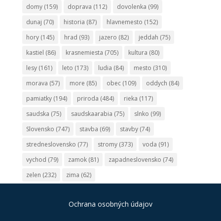
domy
(159)
doprava
(112)
dovolenka
(99)
dunaj
(70)
historia
(87)
hlavnemesto
(152)
hory
(145)
hrad
(93)
jazero
(82)
jeddah
(75)
kastiel
(86)
krasnemiesta
(705)
kultura
(80)
lesy
(161)
leto
(173)
ludia
(84)
mesto
(310)
morava
(57)
more
(85)
obec
(109)
oddych
(84)
pamiatky
(194)
priroda
(484)
rieka
(117)
saudska
(75)
saudskaarabia
(75)
slnko
(99)
Slovensko
(747)
stavba
(69)
stavby
(74)
stredneslovensko
(77)
stromy
(373)
voda
(91)
vychod
(79)
zamok
(81)
zapadneslovensko
(74)
zelen
(232)
zima
(62)
Ochrana osobných údajov