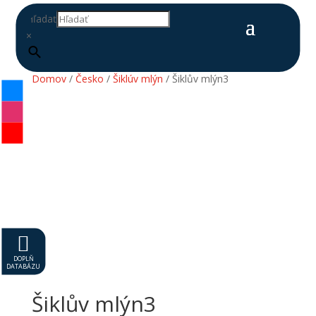
Hľadať
×
Domov
/
Česko
/
Šiklúv mlýn
/ Šiklův mlýn3

DOPLŇ
DATABÁZU
Šiklův mlýn3