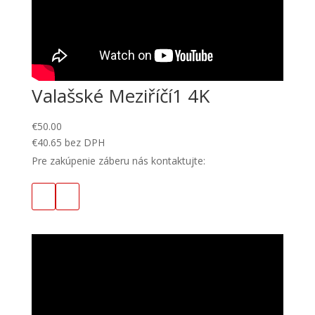
Valašské Meziříčí1 4K
€
50.00
€
40.65
bez DPH
Pre zakúpenie záberu nás kontaktujte: