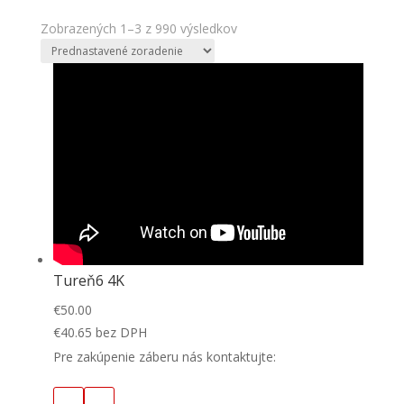
Zobrazených 1–3 z 990 výsledkov
Tureň6 4K
€
50.00
€
40.65
bez DPH
Pre zakúpenie záberu nás kontaktujte: