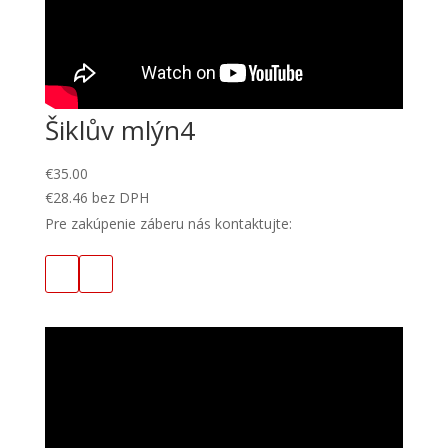
Šiklův mlýn4
€
35.00
€
28.46
bez DPH
Pre zakúpenie záberu nás kontaktujte: