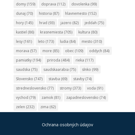
domy
(159)
doprava
(112)
dovolenka
(99)
dunaj
(70)
historia
(87)
hlavnemesto
(152)
hory
(145)
hrad
(93)
jazero
(82)
jeddah
(75)
kastiel
(86)
krasnemiesta
(705)
kultura
(80)
lesy
(161)
leto
(173)
ludia
(84)
mesto
(310)
morava
(57)
more
(85)
obec
(109)
oddych
(84)
pamiatky
(194)
priroda
(484)
rieka
(117)
saudska
(75)
saudskaarabia
(75)
slnko
(99)
Slovensko
(747)
stavba
(69)
stavby
(74)
stredneslovensko
(77)
stromy
(373)
voda
(91)
vychod
(79)
zamok
(81)
zapadneslovensko
(74)
zelen
(232)
zima
(62)
Ochrana osobných údajov