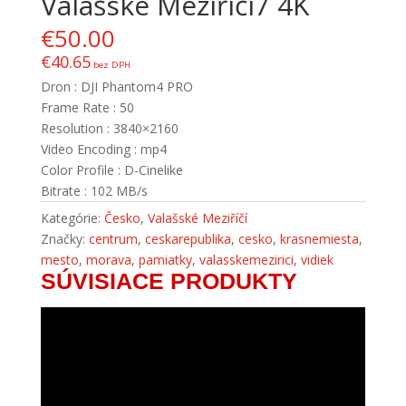
Valašské Meziříčí7 4K
€
50.00
€
40.65
bez DPH
Dron : DJI Phantom4 PRO
Frame Rate : 50
Resolution : 3840×2160
Video Encoding : mp4
Color Profile : D-Cinelike
Bitrate : 102 MB/s
Kategórie:
Česko
,
Valašské Meziříčí
Značky:
centrum
,
ceskarepublika
,
cesko
,
krasnemiesta
,
mesto
,
morava
,
pamiatky
,
valasskemezirici
,
vidiek
SÚVISIACE PRODUKTY