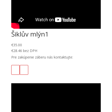
Šiklův mlýn1
€
35.00
€
28.46
bez DPH
Pre zakúpenie záberu nás kontaktujte: