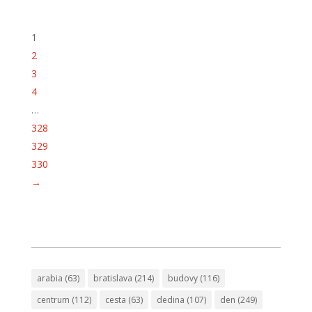
1
2
3
4
…
328
329
330
→
arabia
(63)
bratislava
(214)
budovy
(116)
centrum
(112)
cesta
(63)
dedina
(107)
den
(249)