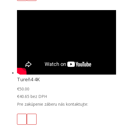
Tureň4 4K
€
50.00
€
40.65
bez DPH
Pre zakúpenie záberu nás kontaktujte: