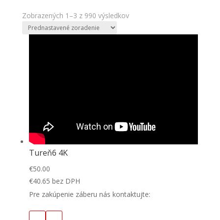
Zobrazených 1–3 z 990 výsledkov
Tureň6 4K
€
50.00
€
40.65
bez DPH
Pre zakúpenie záberu nás kontaktujte: