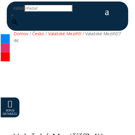
Hľadať
×
Domov
/
Česko
/
Valašské Meziříčí
/ Valašské Meziříčí7
4K

DOPLŇ
DATABÁZU