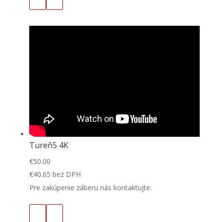
Tureň5 4K
€
50.00
€
40.65
bez DPH
Pre zakúpenie záberu nás kontaktujte: