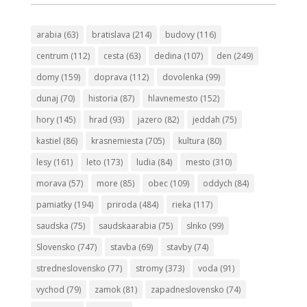
arabia
(63)
bratislava
(214)
budovy
(116)
centrum
(112)
cesta
(63)
dedina
(107)
den
(249)
domy
(159)
doprava
(112)
dovolenka
(99)
dunaj
(70)
historia
(87)
hlavnemesto
(152)
hory
(145)
hrad
(93)
jazero
(82)
jeddah
(75)
kastiel
(86)
krasnemiesta
(705)
kultura
(80)
lesy
(161)
leto
(173)
ludia
(84)
mesto
(310)
morava
(57)
more
(85)
obec
(109)
oddych
(84)
pamiatky
(194)
priroda
(484)
rieka
(117)
saudska
(75)
saudskaarabia
(75)
slnko
(99)
Slovensko
(747)
stavba
(69)
stavby
(74)
stredneslovensko
(77)
stromy
(373)
voda
(91)
vychod
(79)
zamok
(81)
zapadneslovensko
(74)