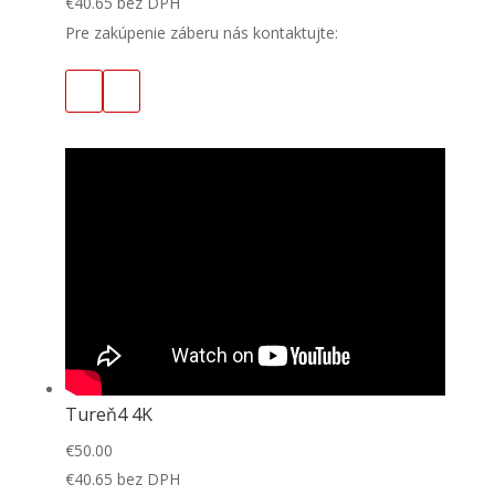
€
40.65
bez DPH
Pre zakúpenie záberu nás kontaktujte:
Tureň4 4K
€
50.00
€
40.65
bez DPH