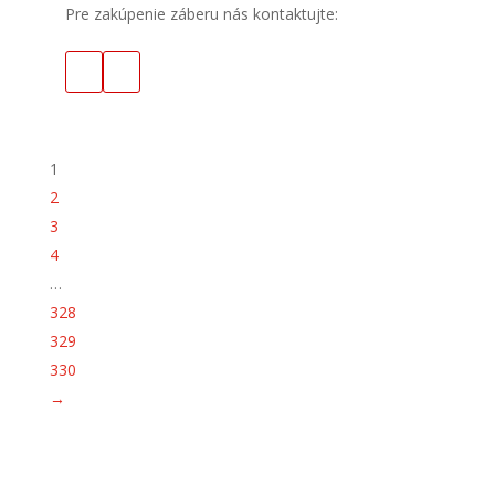
Pre zakúpenie záberu nás kontaktujte:
1
2
3
4
…
328
329
330
→