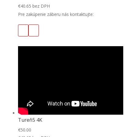
€
40.65
bez DPH
Pre zakúpenie záberu nás kontaktujte:
Tureň5 4K
€
50.00