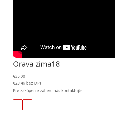
Orava zima18
€
35.00
€
28.46
bez DPH
Pre zakúpenie záberu nás kontaktujte: