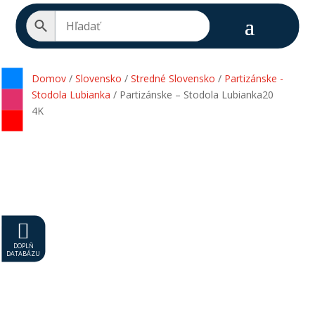
Domov
/
Slovensko
/
Stredné Slovensko
/
Partizánske -
Stodola Lubianka
/ Partizánske – Stodola Lubianka20
4K

DOPLŇ
DATABÁZU