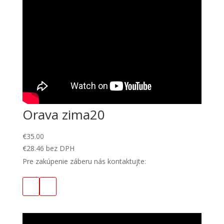
Orava zima20
€
35.00
€
28.46
bez DPH
Pre zakúpenie záberu nás kontaktujte: