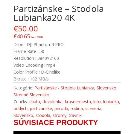
Partizánske – Stodola
Lubianka20 4K
€
50.00
€
40.65
bez DPH
Dron : DJI Phantom4 PRO
Frame Rate : 50
Resolution : 3840×2160
Video Encoding : mp4
Color Profile : D-Cinelike
Bitrate : 102 MB/s
Kategórie:
Partizánske - Stodola Lubianka
,
Slovensko
,
Stredné Slovensko
Značky:
chata
,
dovolenka
,
krasnemiesta
,
leto
,
lubianka
,
oddych
,
partizanske
,
priroda
,
rodina
,
sceneria
,
Slovensko
,
stodola
,
stromy
,
travnik
SÚVISIACE PRODUKTY