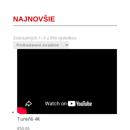
NAJNOVŠIE
Zobrazených 1–3 z 990 výsledkov
Tureň6 4K
€
50.00