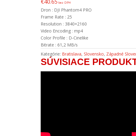
€
40.65
bez DPH
Dron : DJI Phantom4 PRO
Frame Rate : 25
Resolution : 3840×2160
Video Encoding : mp4
Color Profile : D-Cinelike
Bitrate : 61,2 MB/s
Kategórie:
Bratislava
,
Slovensko
,
Západné Slove
SÚVISIACE PRODUK