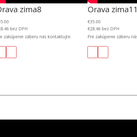
Orava zima8
Orava zima1
35.00
€
35.00
28.46
bez DPH
€
28.46
bez DPH
e zakúpenie záberu nás kontaktujte:
Pre zakúpenie záberu nás