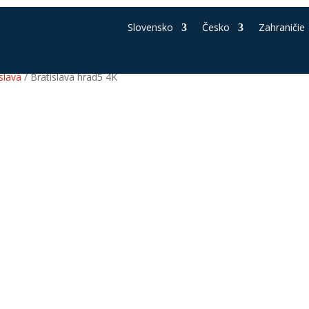
Slovensko
Česko
Zahraničie
slava
/ Bratislava hrad5 4K