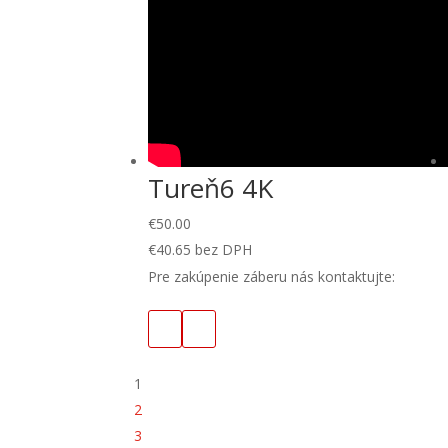
Tureň6 4K
€
50.00
€
40.65
bez DPH
Pre zakúpenie záberu nás kontaktujte:
1
2
3