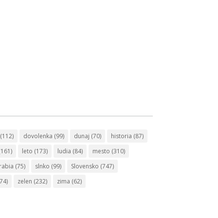
(112)
dovolenka
(99)
dunaj
(70)
historia
(87)
(161)
leto
(173)
ludia
(84)
mesto
(310)
rabia
(75)
slnko
(99)
Slovensko
(747)
74)
zelen
(232)
zima
(62)