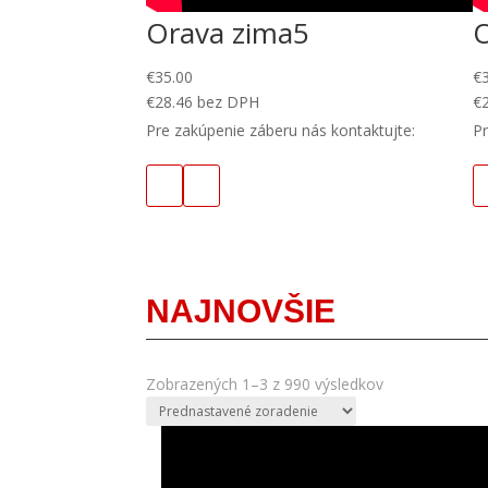
Orava zima5
€
35.00
€
€
28.46
bez DPH
€
Pre zakúpenie záberu nás kontaktujte:
Pr
NAJNOVŠIE
Zobrazených 1–3 z 990 výsledkov