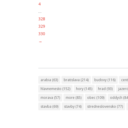
4
…
328
329
330
→
arabia
(63)
bratislava
(214)
budovy
(116)
cen
hlavnemesto
(152)
hory
(145)
hrad
(93)
jazer
morava
(57)
more
(85)
obec
(109)
oddych
(84
stavba
(69)
stavby
(74)
stredneslovensko
(77)