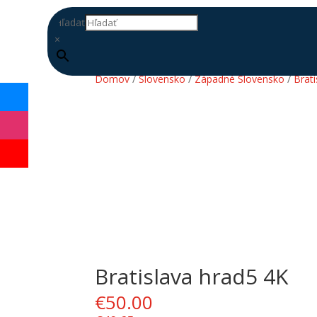
Hľadať
×
Domov
/
Slovensko
/
Západné Slovensko
/
Brati
Bratislava hrad5 4K
DOPLŇ
DATABÁZU
€
50.00