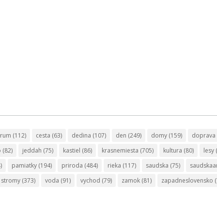
trum
(112)
cesta
(63)
dedina
(107)
den
(249)
domy
(159)
doprava
o
(82)
jeddah
(75)
kastiel
(86)
krasnemiesta
(705)
kultura
(80)
lesy
)
pamiatky
(194)
priroda
(484)
rieka
(117)
saudska
(75)
saudskaa
stromy
(373)
voda
(91)
vychod
(79)
zamok
(81)
zapadneslovensko
(