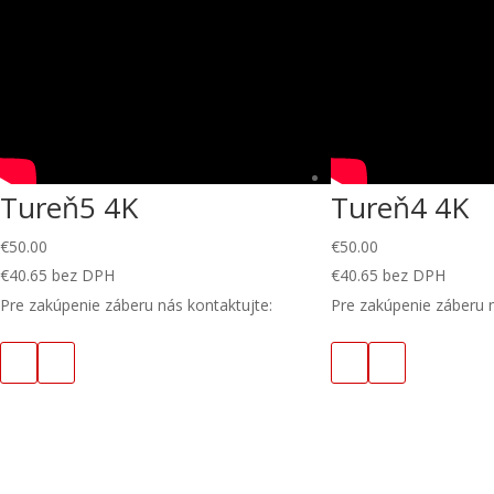
Tureň5 4K
Tureň4 4K
€
50.00
€
50.00
€
40.65
bez DPH
€
40.65
bez DPH
Pre zakúpenie záberu nás kontaktujte:
Pre zakúpenie záberu n