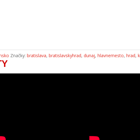
nsko
Značky:
bratislava
,
bratislavskyhrad
,
dunaj
,
hlavnemesto
,
hrad
,
TY