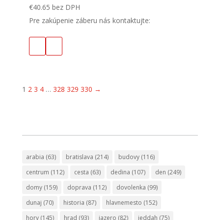
€
40.65
bez DPH
Pre zakúpenie záberu nás kontaktujte:
1
2
3
4
…
328
329
330
→
arabia
(63)
bratislava
(214)
budovy
(116)
centrum
(112)
cesta
(63)
dedina
(107)
den
(249)
domy
(159)
doprava
(112)
dovolenka
(99)
dunaj
(70)
historia
(87)
hlavnemesto
(152)
hory
(145)
hrad
(93)
jazero
(82)
jeddah
(75)