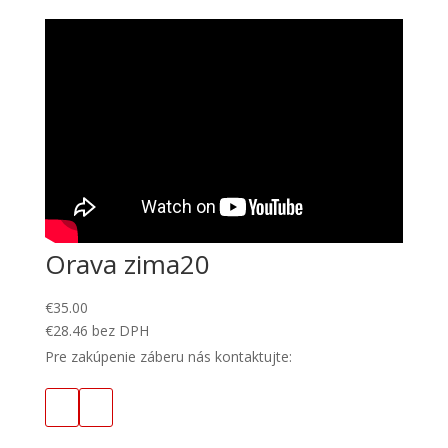
Orava zima20
€
35.00
€
28.46
bez DPH
Pre zakúpenie záberu nás kontaktujte: