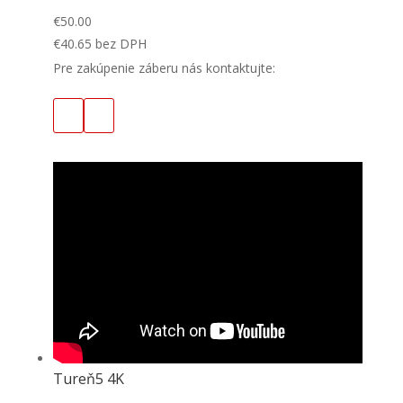
€
50.00
€
40.65
bez DPH
Pre zakúpenie záberu nás kontaktujte:
Tureň5 4K