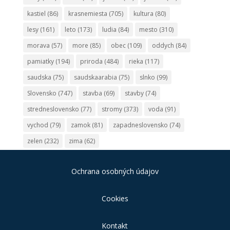
kastiel
(86)
krasnemiesta
(705)
kultura
(80)
lesy
(161)
leto
(173)
ludia
(84)
mesto
(310)
morava
(57)
more
(85)
obec
(109)
oddych
(84)
pamiatky
(194)
priroda
(484)
rieka
(117)
saudska
(75)
saudskaarabia
(75)
slnko
(99)
Slovensko
(747)
stavba
(69)
stavby
(74)
stredneslovensko
(77)
stromy
(373)
voda
(91)
vychod
(79)
zamok
(81)
zapadneslovensko
(74)
zelen
(232)
zima
(62)
Ochrana osobných údajov
Cookies
Kontakt