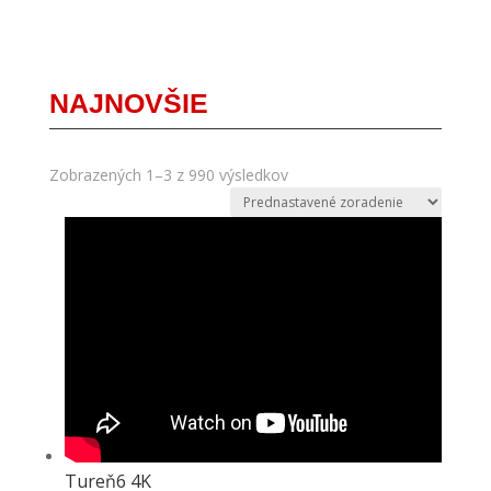
NAJNOVŠIE
Zobrazených 1–3 z 990 výsledkov
Tureň6 4K