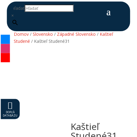
Hľadať
×
Domov
/
Slovensko
/
Západné Slovensko
/
Kaštieľ
Studené
/ Kaštieľ Studené31

DOPLŇ
DATABÁZU
Kaštieľ
Studené31