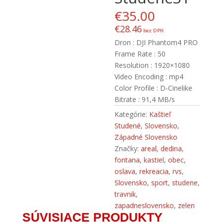
€
35.00
€
28.46
bez DPH
Dron : DJI Phantom4 PRO
Frame Rate : 50
Resolution : 1920×1080
Video Encoding : mp4
Color Profile : D-Cinelike
Bitrate : 91,4 MB/s
Kategórie:
Kaštieľ
Studené
,
Slovensko
,
Západné Slovensko
Značky:
areal
,
dedina
,
fontana
,
kastiel
,
obec
,
oslava
,
rekreacia
,
rvs
,
Slovensko
,
sport
,
studene
,
travnik
,
zapadneslovensko
,
zelen
SÚVISIACE PRODUKTY