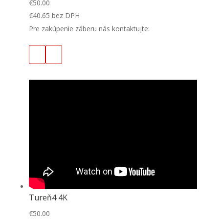
€
50.00
€
40.65
bez DPH
Pre zakúpenie záberu nás kontaktujte:
Tureň4 4K
€
50.00