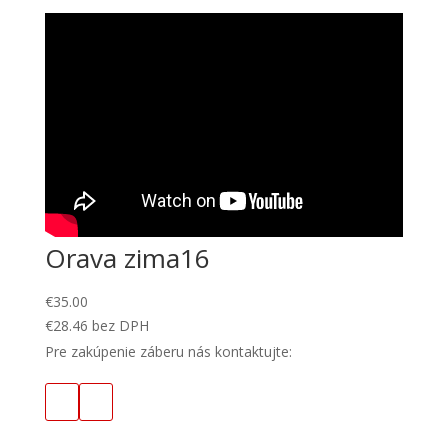
Orava zima16
€
35.00
€
28.46
bez DPH
Pre zakúpenie záberu nás kontaktujte: