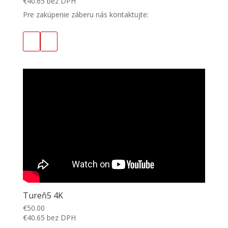
€
40.65
bez DPH
Pre zakúpenie záberu nás kontaktujte:
Tureň5 4K
€
50.00
€
40.65
bez DPH