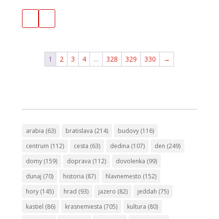
1
2
3
4
…
328
329
330
→
arabia
(63)
bratislava
(214)
budovy
(116)
centrum
(112)
cesta
(63)
dedina
(107)
den
(249)
domy
(159)
doprava
(112)
dovolenka
(99)
dunaj
(70)
historia
(87)
hlavnemesto
(152)
hory
(145)
hrad
(93)
jazero
(82)
jeddah
(75)
kastiel
(86)
krasnemiesta
(705)
kultura
(80)