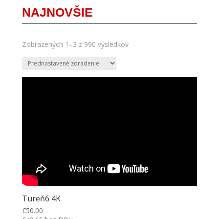
NAJNOVŠIE
Zobrazených 1–3 z 990 výsledkov
Tureň6 4K
€
50.00