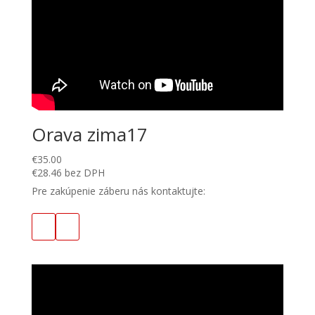
Orava zima17
€
35.00
€
28.46
bez DPH
Pre zakúpenie záberu nás kontaktujte: