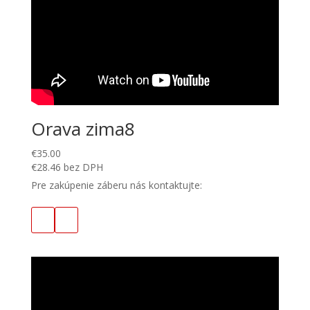
Orava zima8
€
35.00
€
28.46
bez DPH
Pre zakúpenie záberu nás kontaktujte: