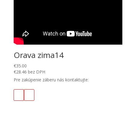
Orava zima14
€
35.00
€
28.46
bez DPH
Pre zakúpenie záberu nás kontaktujte: