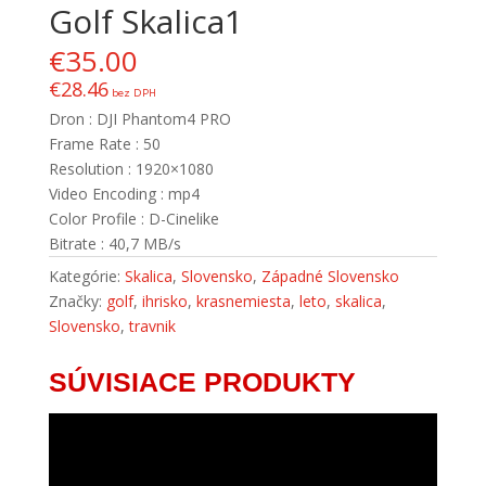
Golf Skalica1
€
35.00
€
28.46
bez DPH
Dron : DJI Phantom4 PRO
Frame Rate : 50
Resolution : 1920×1080
Video Encoding : mp4
Color Profile : D-Cinelike
Bitrate : 40,7 MB/s
Kategórie:
Skalica
,
Slovensko
,
Západné Slovensko
Značky:
golf
,
ihrisko
,
krasnemiesta
,
leto
,
skalica
,
Slovensko
,
travnik
SÚVISIACE PRODUKTY