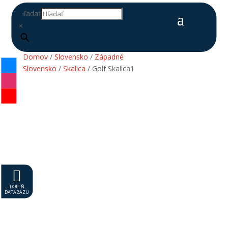
Hľadať
×
Domov
/
Slovensko
/
Západné
Slovensko
/
Skalica
/ Golf Skalica1

DOPLŇ
DATABÁZU