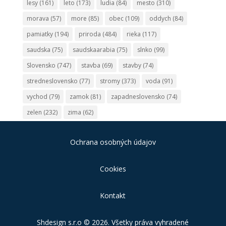
lesy
(161)
leto
(173)
ludia
(84)
mesto
(310)
morava
(57)
more
(85)
obec
(109)
oddych
(84)
pamiatky
(194)
priroda
(484)
rieka
(117)
saudska
(75)
saudskaarabia
(75)
slnko
(99)
Slovensko
(747)
stavba
(69)
stavby
(74)
stredneslovensko
(77)
stromy
(373)
voda
(91)
vychod
(79)
zamok
(81)
zapadneslovensko
(74)
zelen
(232)
zima
(62)
Ochrana osobných údajov
Cookies
Kontakt
Shdesign s.r.o
© 2026. Všetky práva vyhradené