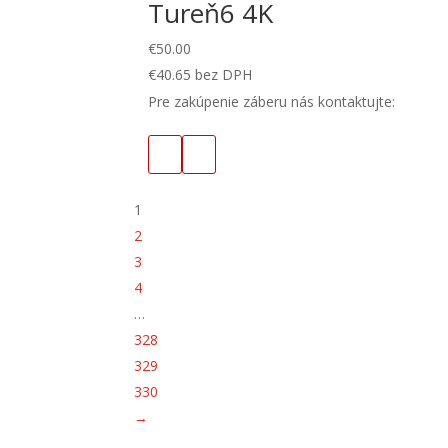
Tureň6 4K
€
50.00
€
40.65
bez DPH
Pre zakúpenie záberu nás kontaktujte:
1
2
3
4
…
328
329
330
→