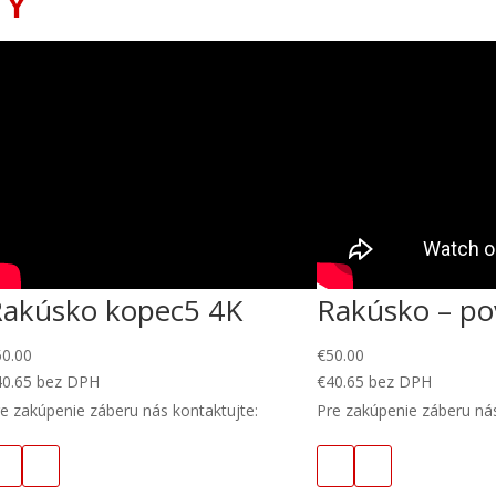
TY
Rakúsko kopec5 4K
Rakúsko – po
50.00
€
50.00
40.65
bez DPH
€
40.65
bez DPH
e zakúpenie záberu nás kontaktujte:
Pre zakúpenie záberu nás