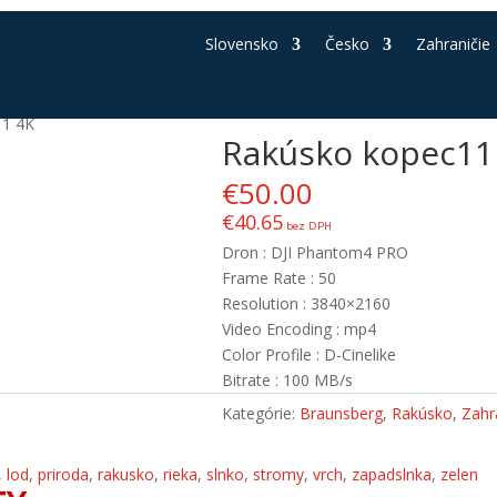
Slovensko
Česko
Zahraničie
11 4K
Rakúsko kopec11
€
50.00
€
40.65
bez DPH
Dron : DJI Phantom4 PRO
Frame Rate : 50
Resolution : 3840×2160
Video Encoding : mp4
Color Profile : D-Cinelike
Bitrate : 100 MB/s
Kategórie:
Braunsberg
,
Rakúsko
,
Zahr
,
lod
,
priroda
,
rakusko
,
rieka
,
slnko
,
stromy
,
vrch
,
zapadslnka
,
zelen