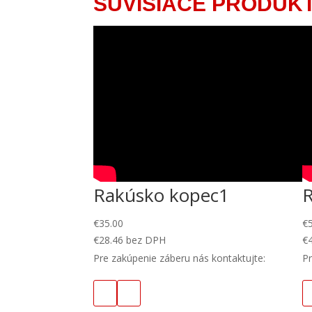
SÚVISIACE PRODUK
Rakúsko kopec1
€
35.00
€
€
28.46
bez DPH
€
Pre zakúpenie záberu nás kontaktujte:
Pr