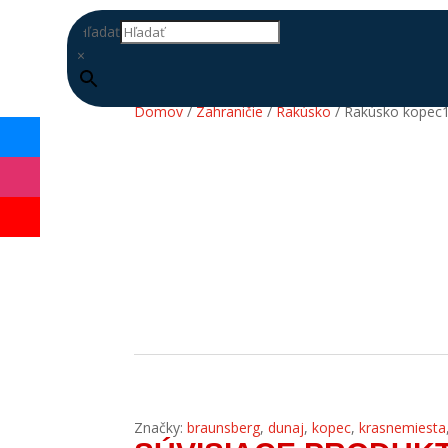
Hľadať
×
Domov
/
Zahraničie
/
Rakúsko
/ Rakúsko kopec
DOPLŇ
DATABÁZU
Značky:
braunsberg
,
dunaj
,
kopec
,
krasnemiesta