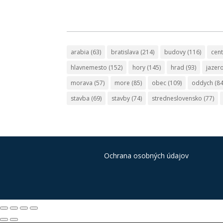
arabia
(63)
bratislava
(214)
budovy
(116)
cen
hlavnemesto
(152)
hory
(145)
hrad
(93)
jazer
morava
(57)
more
(85)
obec
(109)
oddych
(84
stavba
(69)
stavby
(74)
stredneslovensko
(77)
Ochrana osobných údajov