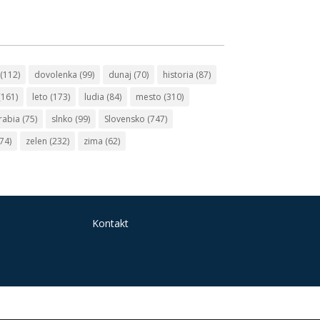
(112)
dovolenka
(99)
dunaj
(70)
historia
(87)
(161)
leto
(173)
ludia
(84)
mesto
(310)
rabia
(75)
slnko
(99)
Slovensko
(747)
74)
zelen
(232)
zima
(62)
Kontakt