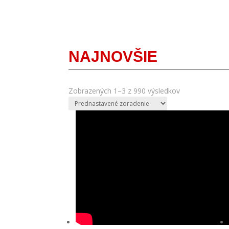
NAJNOVŠIE
Zobrazených 1–3 z 990 výsledkov