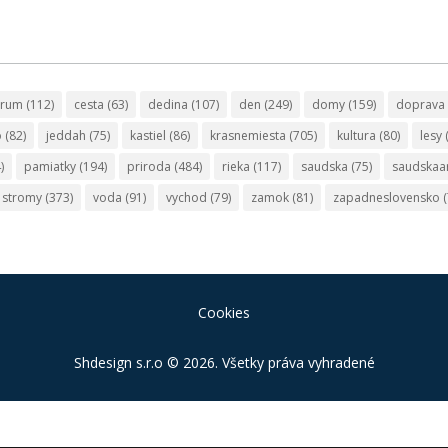
trum
(112)
cesta
(63)
dedina
(107)
den
(249)
domy
(159)
doprava
o
(82)
jeddah
(75)
kastiel
(86)
krasnemiesta
(705)
kultura
(80)
lesy
)
pamiatky
(194)
priroda
(484)
rieka
(117)
saudska
(75)
saudskaa
stromy
(373)
voda
(91)
vychod
(79)
zamok
(81)
zapadneslovensko
(
Cookies
Shdesign s.r.o
© 2026. Všetky práva vyhradené