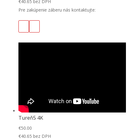
€
40.65
bez DPH
Pre zakúpenie záberu nás kontaktujte:
Tureň5 4K
€
50.00
€
40.65
bez DPH