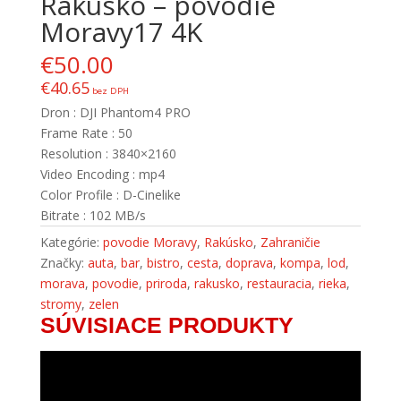
Rakúsko – povodie
Moravy17 4K
€
50.00
€
40.65
bez DPH
Dron : DJI Phantom4 PRO
Frame Rate : 50
Resolution : 3840×2160
Video Encoding : mp4
Color Profile : D-Cinelike
Bitrate : 102 MB/s
Kategórie:
povodie Moravy
,
Rakúsko
,
Zahraničie
Značky:
auta
,
bar
,
bistro
,
cesta
,
doprava
,
kompa
,
lod
,
morava
,
povodie
,
priroda
,
rakusko
,
restauracia
,
rieka
,
stromy
,
zelen
SÚVISIACE PRODUKTY