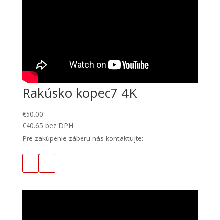
Rakúsko kopec7 4K
€
50.00
€
40.65
bez DPH
Pre zakúpenie záberu nás kontaktujte: