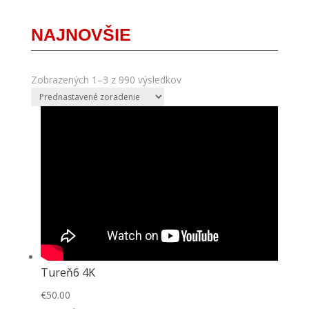
NAJNOVŠIE
Zobrazených 1–3 z 990 výsledkov
Tureň6 4K
€
50.00