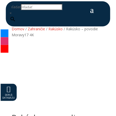
Hľadať
×
Domov
/
Zahraničie
/
Rakúsko
/ Rakúsko – povodie
Moravy17 4K

DOPLŇ
DATABÁZU