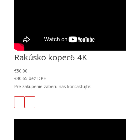
Rakúsko kopec6 4K
€
50.00
€
40.65
bez DPH
Pre zakúpenie záberu nás kontaktujte: