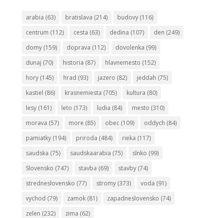
arabia
(63)
bratislava
(214)
budovy
(116)
centrum
(112)
cesta
(63)
dedina
(107)
den
(249)
domy
(159)
doprava
(112)
dovolenka
(99)
dunaj
(70)
historia
(87)
hlavnemesto
(152)
hory
(145)
hrad
(93)
jazero
(82)
jeddah
(75)
kastiel
(86)
krasnemiesta
(705)
kultura
(80)
lesy
(161)
leto
(173)
ludia
(84)
mesto
(310)
morava
(57)
more
(85)
obec
(109)
oddych
(84)
pamiatky
(194)
priroda
(484)
rieka
(117)
saudska
(75)
saudskaarabia
(75)
slnko
(99)
Slovensko
(747)
stavba
(69)
stavby
(74)
stredneslovensko
(77)
stromy
(373)
voda
(91)
vychod
(79)
zamok
(81)
zapadneslovensko
(74)
zelen
(232)
zima
(62)