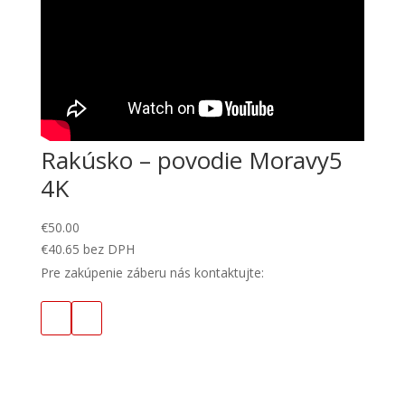
Rakúsko – povodie Moravy5
4K
€
50.00
€
40.65
bez DPH
Pre zakúpenie záberu nás kontaktujte: