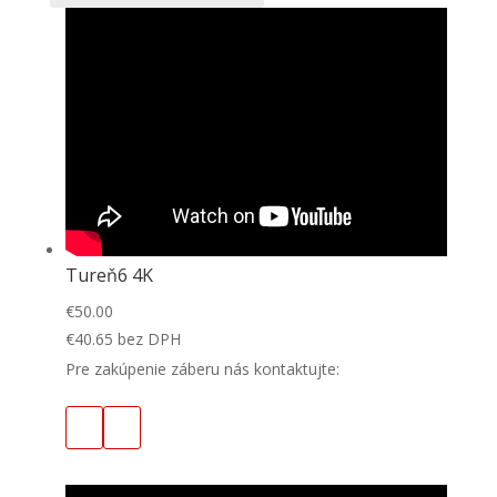
Tureň6 4K
€
50.00
€
40.65
bez DPH
Pre zakúpenie záberu nás kontaktujte: