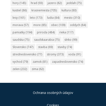
hory
(145)
hrad
(93)
jazero
(82)
jeddah
(75)
kastiel
(86)
krasnemiesta
(705)
kultura
(80)
lesy
(161)
leto
(173)
ludia
(84)
mesto
(310)
morava
(57)
more
(85)
obec
(109)
oddych
(84)
pamiatky
(194)
priroda
(484)
rieka
(117)
saudska
(75)
saudskaarabia
(75)
slnko
(99)
Slovensko
(747)
stavba
(69)
stavby
(74)
stredneslovensko
(77)
stromy
(373)
voda
(91)
vychod
(79)
zamok
(81)
zapadneslovensko
(74)
zelen
(232)
zima
(62)
Ochrana osobných údajov
Cookies