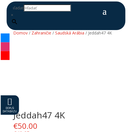
Hľadať
×
Domov
/
Zahraničie
/
Saudská Arábia
/ Jeddah47 4K

DOPLŇ
DATABÁZU
Jeddah47 4K
€
50.00