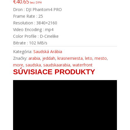
€
40.65
bez DPH
Dron : DJI Phantom4 PRO
Frame Rate : 25
Resolution : 3840×2160
Video Encoding : mp4
Color Profile : D-Cinelike
Bitrate : 102 MB/s
Kategória:
Saudská Arábia
Značky:
arabia
,
jeddah
,
krasnemiesta
,
leto
,
mesto
,
more
,
saudska
,
saudskaarabia
,
waterfront
SÚVISIACE PRODUKTY