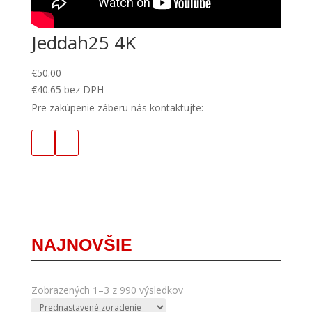
Jeddah25 4K
€
50.00
€
40.65
bez DPH
Pre zakúpenie záberu nás kontaktujte:
NAJNOVŠIE
Zobrazených 1–3 z 990 výsledkov