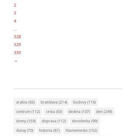
2
3
4
…
328
329
330
→
arabia
(63)
bratislava
(214)
budovy
(116)
centrum
(112)
cesta
(63)
dedina
(107)
den
(249)
domy
(159)
doprava
(112)
dovolenka
(99)
dunaj
(70)
historia
(87)
hlavnemesto
(152)