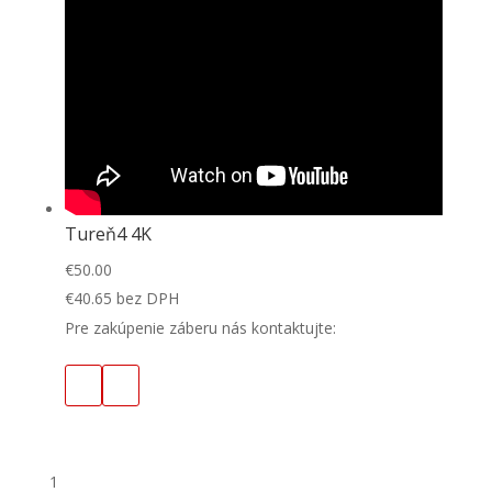
Tureň4 4K
€
50.00
€
40.65
bez DPH
Pre zakúpenie záberu nás kontaktujte:
1