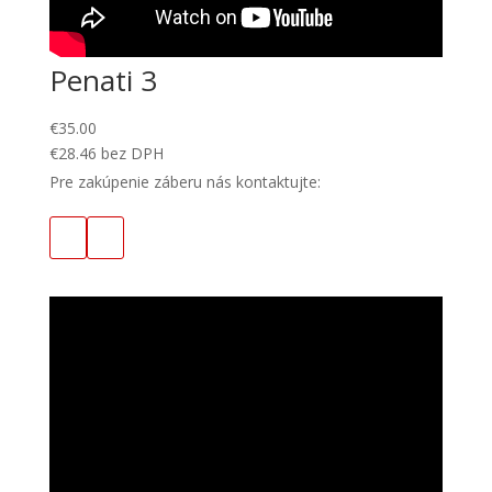
Penati 3
€
35.00
€
28.46
bez DPH
Pre zakúpenie záberu nás kontaktujte: