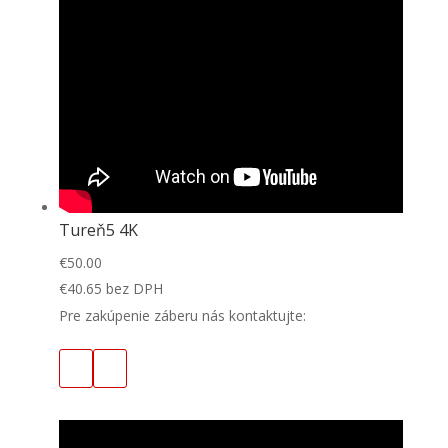
Tureň5 4K
€
50.00
€
40.65
bez DPH
Pre zakúpenie záberu nás kontaktujte: