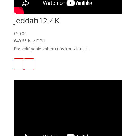
Jeddah12 4K
€
50.00
€
40.65
bez DPH
Pre zakúpenie záberu nás kontaktujte: