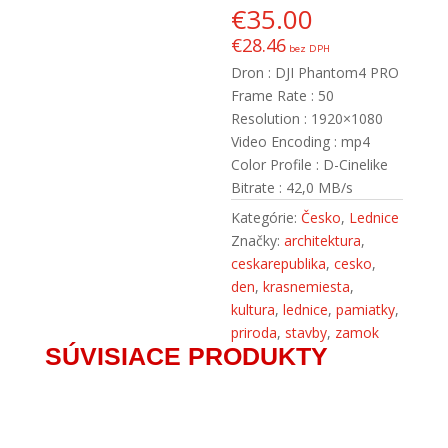
€
35.00
€
28.46
bez DPH
Dron : DJI Phantom4 PRO
Frame Rate : 50
Resolution : 1920×1080
Video Encoding : mp4
Color Profile : D-Cinelike
Bitrate : 42,0 MB/s
Kategórie:
Česko
,
Lednice
Značky:
architektura
,
ceskarepublika
,
cesko
,
den
,
krasnemiesta
,
kultura
,
lednice
,
pamiatky
,
priroda
,
stavby
,
zamok
SÚVISIACE PRODUKTY