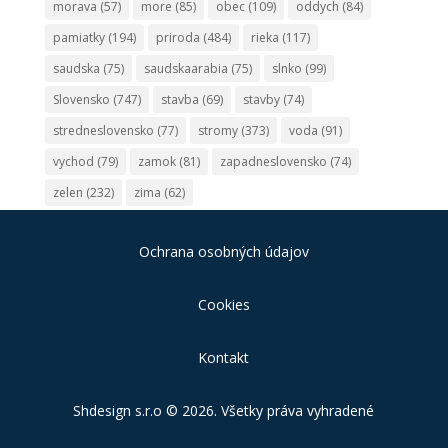
morava
(57)
more
(85)
obec
(109)
oddych
(84)
pamiatky
(194)
priroda
(484)
rieka
(117)
saudska
(75)
saudskaarabia
(75)
slnko
(99)
Slovensko
(747)
stavba
(69)
stavby
(74)
stredneslovensko
(77)
stromy
(373)
voda
(91)
vychod
(79)
zamok
(81)
zapadneslovensko
(74)
zelen
(232)
zima
(62)
Ochrana osobných údajov
Cookies
Kontakt
Shdesign s.r.o
© 2026. Všetky práva vyhradené