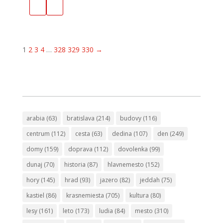
1
2
3
4
…
328
329
330
→
arabia
(63)
bratislava
(214)
budovy
(116)
centrum
(112)
cesta
(63)
dedina
(107)
den
(249)
domy
(159)
doprava
(112)
dovolenka
(99)
dunaj
(70)
historia
(87)
hlavnemesto
(152)
hory
(145)
hrad
(93)
jazero
(82)
jeddah
(75)
kastiel
(86)
krasnemiesta
(705)
kultura
(80)
lesy
(161)
leto
(173)
ludia
(84)
mesto
(310)