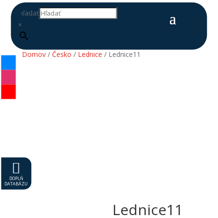
Hľadať
×
Domov
/
Česko
/
Lednice
/ Lednice11

DOPLŇ
DATABÁZU
Lednice11