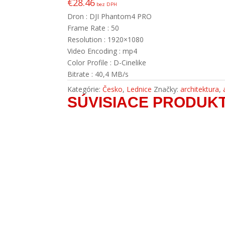
€
28.46
bez DPH
Dron : DJI Phantom4 PRO
Frame Rate : 50
Resolution : 1920×1080
Video Encoding : mp4
Color Profile : D-Cinelike
Bitrate : 40,4 MB/s
Kategórie:
Česko
,
Lednice
Značky:
architektura
,
SÚVISIACE PRODUK