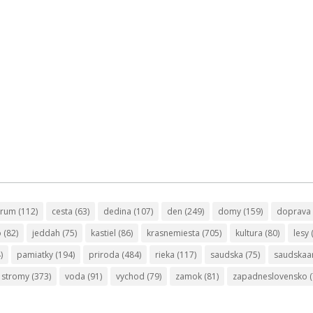
trum
(112)
cesta
(63)
dedina
(107)
den
(249)
domy
(159)
doprava
o
(82)
jeddah
(75)
kastiel
(86)
krasnemiesta
(705)
kultura
(80)
lesy
)
pamiatky
(194)
priroda
(484)
rieka
(117)
saudska
(75)
saudskaa
stromy
(373)
voda
(91)
vychod
(79)
zamok
(81)
zapadneslovensko
(