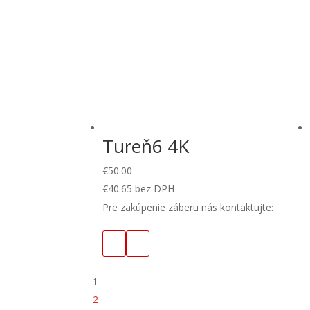
Tureň6 4K
€
50.00
€
40.65
bez DPH
Pre zakúpenie záberu nás kontaktujte:
1
2