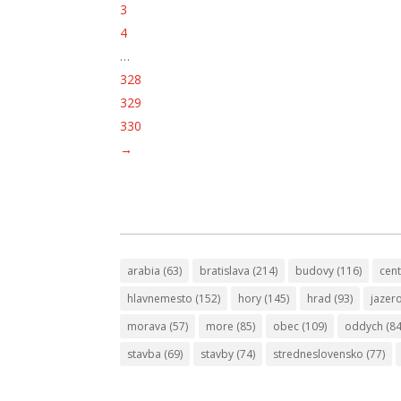
3
4
…
328
329
330
→
arabia
(63)
bratislava
(214)
budovy
(116)
cen
hlavnemesto
(152)
hory
(145)
hrad
(93)
jazer
morava
(57)
more
(85)
obec
(109)
oddych
(84
stavba
(69)
stavby
(74)
stredneslovensko
(77)