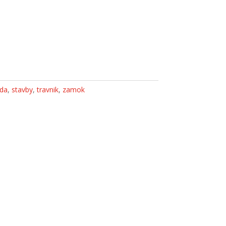
oda
,
stavby
,
travnik
,
zamok