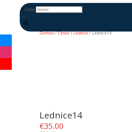
Hľadať
×
Domov
/
Česko
/
Lednice
/ Lednice14
Lednice14
DOPLŇ
DATABÁZU
€
35.00