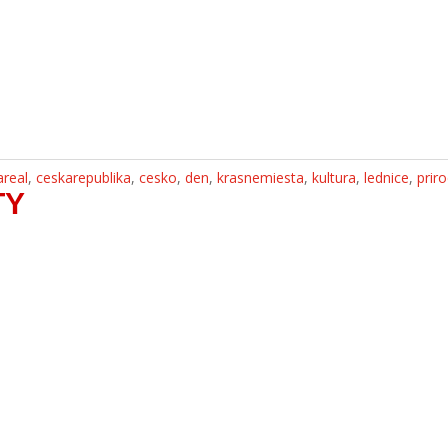
areal
,
ceskarepublika
,
cesko
,
den
,
krasnemiesta
,
kultura
,
lednice
,
prir
TY