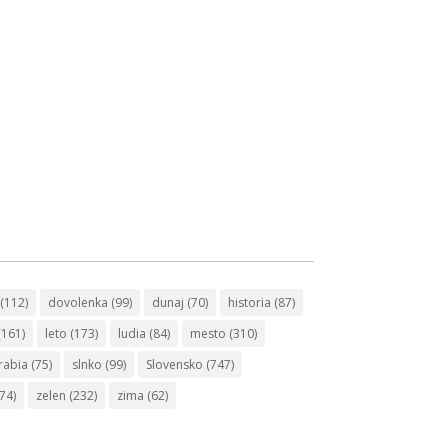
(112)
dovolenka
(99)
dunaj
(70)
historia
(87)
(161)
leto
(173)
ludia
(84)
mesto
(310)
rabia
(75)
slnko
(99)
Slovensko
(747)
74)
zelen
(232)
zima
(62)