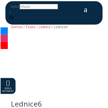
Hľadať
×
Domov
/
Česko
/
Lednice
/ Lednice6

DOPLŇ
DATABÁZU
Lednice6