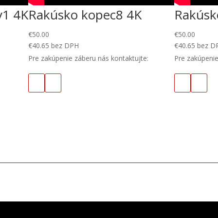
y1 4K
Rakúsko kopec8 4K
Rakúsk
€
50.00
€
50.00
€
40.65
bez DPH
€
40.65
bez D
Pre zakúpenie záberu nás kontaktujte:
Pre zakúpenie