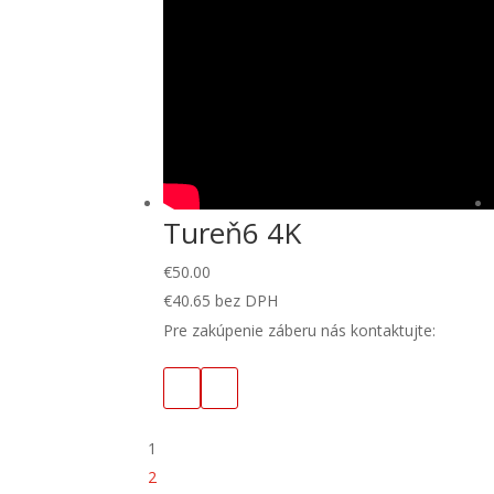
Tureň6 4K
€
50.00
€
40.65
bez DPH
Pre zakúpenie záberu nás kontaktujte:
1
2