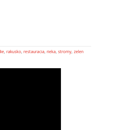
ie
,
rakusko
,
restauracia
,
rieka
,
stromy
,
zelen