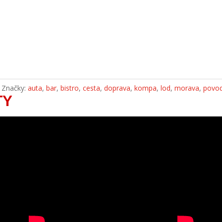
Značky:
auta
,
bar
,
bistro
,
cesta
,
doprava
,
kompa
,
lod
,
morava
,
povod
TY