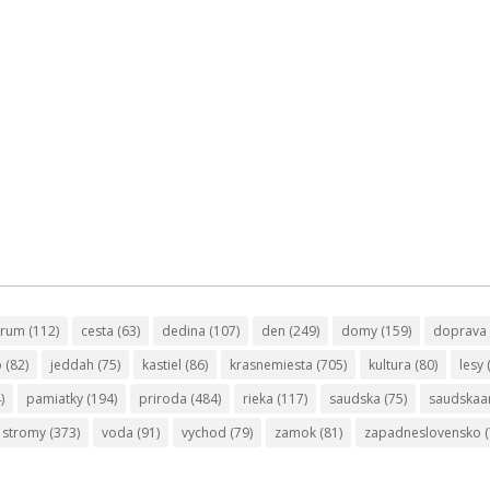
trum
(112)
cesta
(63)
dedina
(107)
den
(249)
domy
(159)
doprava
o
(82)
jeddah
(75)
kastiel
(86)
krasnemiesta
(705)
kultura
(80)
lesy
)
pamiatky
(194)
priroda
(484)
rieka
(117)
saudska
(75)
saudskaa
stromy
(373)
voda
(91)
vychod
(79)
zamok
(81)
zapadneslovensko
(