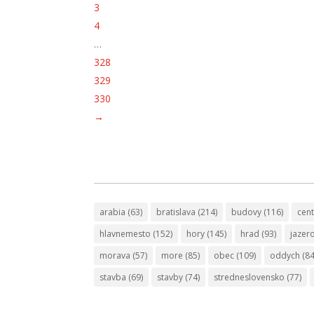
3
4
…
328
329
330
→
arabia
(63)
bratislava
(214)
budovy
(116)
cen
hlavnemesto
(152)
hory
(145)
hrad
(93)
jazer
morava
(57)
more
(85)
obec
(109)
oddych
(84
stavba
(69)
stavby
(74)
stredneslovensko
(77)