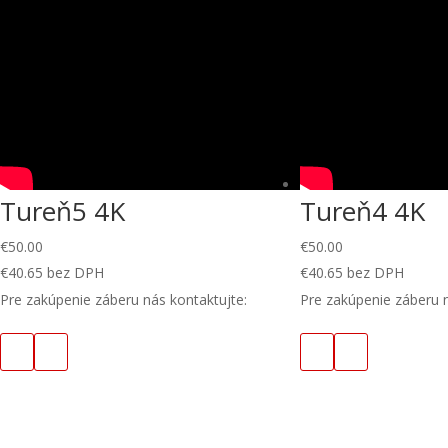
Tureň5 4K
Tureň4 4K
€
50.00
€
50.00
€
40.65
bez DPH
€
40.65
bez DPH
Pre zakúpenie záberu nás kontaktujte:
Pre zakúpenie záberu n