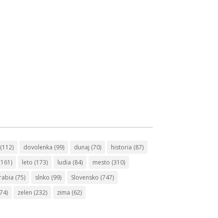
(112)
dovolenka
(99)
dunaj
(70)
historia
(87)
(161)
leto
(173)
ludia
(84)
mesto
(310)
rabia
(75)
slnko
(99)
Slovensko
(747)
74)
zelen
(232)
zima
(62)