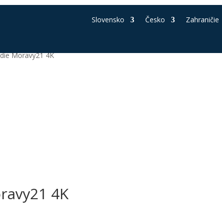
Slovensko
Česko
Zahraničie
odie Moravy21 4K
ravy21 4K