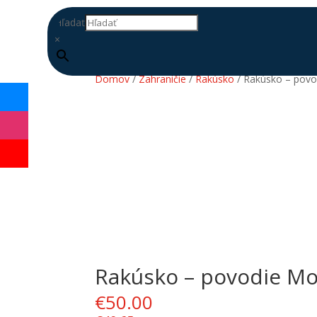
Hľadať
×
Domov
/
Zahraničie
/
Rakúsko
/ Rakúsko – pov
Rakúsko – povodie Mo
DOPLŇ
DATABÁZU
€
50.00