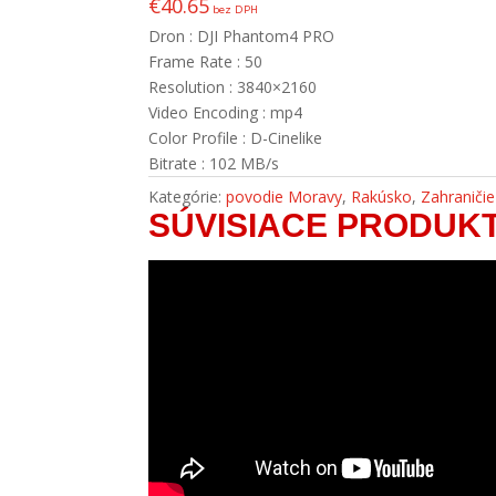
€
40.65
bez DPH
Dron : DJI Phantom4 PRO
Frame Rate : 50
Resolution : 3840×2160
Video Encoding : mp4
Color Profile : D-Cinelike
Bitrate : 102 MB/s
Kategórie:
povodie Moravy
,
Rakúsko
,
Zahraničie
SÚVISIACE PRODUK