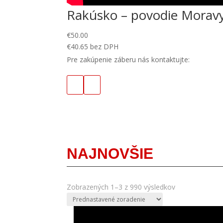
Rakúsko – povodie Morav
€
50.00
€
40.65
bez DPH
Pre zakúpenie záberu nás kontaktujte:
NAJNOVŠIE
Zobrazených 1–3 z 990 výsledkov